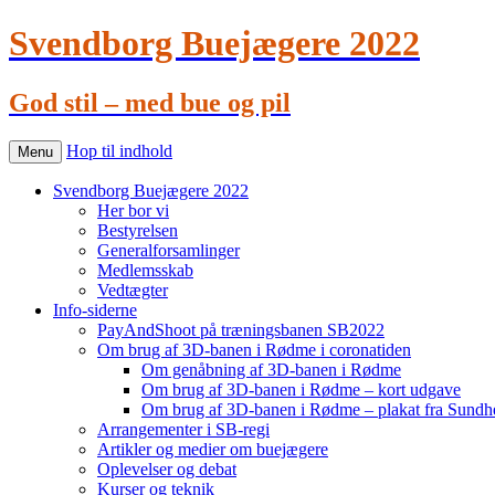
Svendborg Buejægere 2022
God stil – med bue og pil
Hop til indhold
Menu
Svendborg Buejægere 2022
Her bor vi
Bestyrelsen
Generalforsamlinger
Medlemsskab
Vedtægter
Info-siderne
PayAndShoot på træningsbanen SB2022
Om brug af 3D-banen i Rødme i coronatiden
Om genåbning af 3D-banen i Rødme
Om brug af 3D-banen i Rødme – kort udgave
Om brug af 3D-banen i Rødme – plakat fra Sundhe
Arrangementer i SB-regi
Artikler og medier om buejægere
Oplevelser og debat
Kurser og teknik