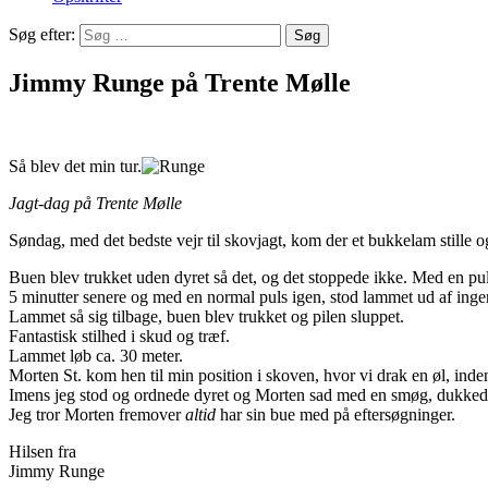
Søg efter:
Jimmy Runge på Trente Mølle
Så blev det min tur.
Jagt-dag på Trente Mølle
Søndag, med det bedste vejr til skovjagt, kom der et bukkelam stille o
Buen blev trukket uden dyret så det, og det stoppede ikke. Med en pul
5 minutter senere og med en normal puls igen, stod lammet ud af ingen
Lammet så sig tilbage, buen blev trukket og pilen sluppet.
Fantastisk stilhed i skud og træf.
Lammet løb ca. 30 meter.
Morten St. kom hen til min position i skoven, hvor vi drak en øl, inden 
Imens jeg stod og ordnede dyret og Morten sad med en smøg, dukkede d
Jeg tror Morten fremover
altid
har sin bue med på eftersøgninger.
Hilsen fra
Jimmy Runge