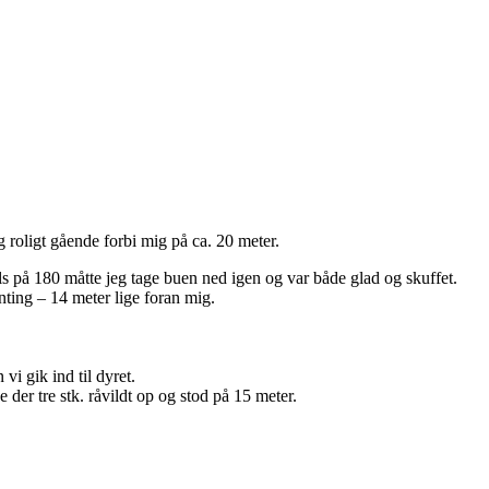
g roligt gående forbi mig på ca. 20 meter.
s på 180 måtte jeg tage buen ned igen og var både glad og skuffet.
ting – 14 meter lige foran mig.
vi gik ind til dyret.
er tre stk. råvildt op og stod på 15 meter.