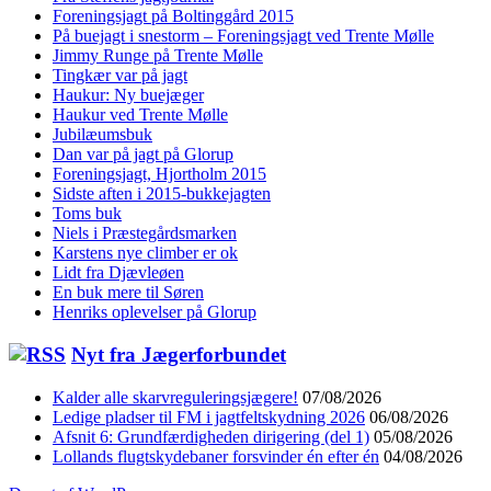
Foreningsjagt på Boltinggård 2015
På buejagt i snestorm – Foreningsjagt ved Trente Mølle
Jimmy Runge på Trente Mølle
Tingkær var på jagt
Haukur: Ny buejæger
Haukur ved Trente Mølle
Jubilæumsbuk
Dan var på jagt på Glorup
Foreningsjagt, Hjortholm 2015
Sidste aften i 2015-bukkejagten
Toms buk
Niels i Præstegårdsmarken
Karstens nye climber er ok
Lidt fra Djævleøen
En buk mere til Søren
Henriks oplevelser på Glorup
Nyt fra Jægerforbundet
Kalder alle skarvreguleringsjægere!
07/08/2026
Ledige pladser til FM i jagtfeltskydning 2026
06/08/2026
Afsnit 6: Grundfærdigheden dirigering (del 1)
05/08/2026
Lollands flugtskydebaner forsvinder én efter én
04/08/2026