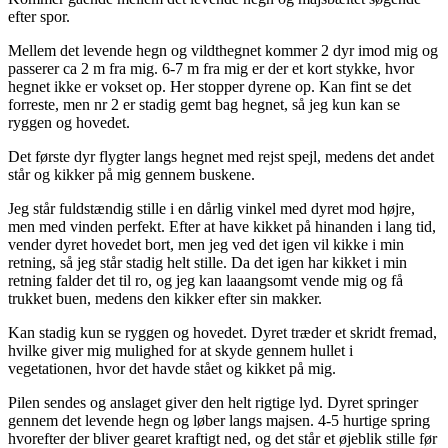
efter spor.
Mellem det levende hegn og vildthegnet kommer 2 dyr imod mig og
passerer ca 2 m fra mig. 6-7 m fra mig er der et kort stykke, hvor
hegnet ikke er vokset op. Her stopper dyrene op. Kan fint se det
forreste, men nr 2 er stadig gemt bag hegnet, så jeg kun kan se
ryggen og hovedet.
Det første dyr flygter langs hegnet med rejst spejl, medens det andet
står og kikker på mig gennem buskene.
Jeg står fuldstændig stille i en dårlig vinkel med dyret mod højre,
men med vinden perfekt. Efter at have kikket på hinanden i lang tid,
vender dyret hovedet bort, men jeg ved det igen vil kikke i min
retning, så jeg står stadig helt stille. Da det igen har kikket i min
retning falder det til ro, og jeg kan laaangsomt vende mig og få
trukket buen, medens den kikker efter sin makker.
Kan stadig kun se ryggen og hovedet. Dyret træder et skridt fremad,
hvilke giver mig mulighed for at skyde gennem hullet i
vegetationen, hvor det havde stået og kikket på mig.
Pilen sendes og anslaget giver den helt rigtige lyd. Dyret springer
gennem det levende hegn og løber langs majsen. 4-5 hurtige spring
hvorefter der bliver gearet kraftigt ned, og det står et øjeblik stille før