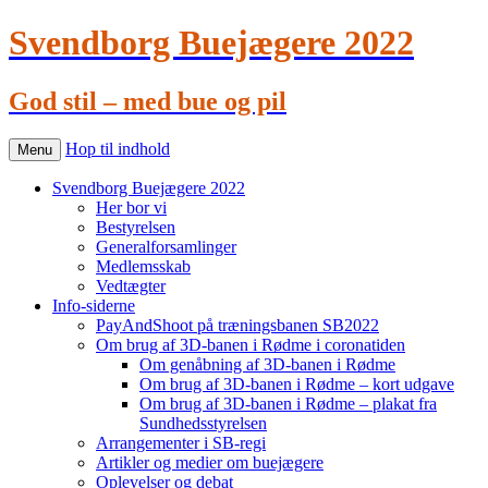
Svendborg Buejægere 2022
God stil – med bue og pil
Hop til indhold
Menu
Svendborg Buejægere 2022
Her bor vi
Bestyrelsen
Generalforsamlinger
Medlemsskab
Vedtægter
Info-siderne
PayAndShoot på træningsbanen SB2022
Om brug af 3D-banen i Rødme i coronatiden
Om genåbning af 3D-banen i Rødme
Om brug af 3D-banen i Rødme – kort udgave
Om brug af 3D-banen i Rødme – plakat fra
Sundhedsstyrelsen
Arrangementer i SB-regi
Artikler og medier om buejægere
Oplevelser og debat