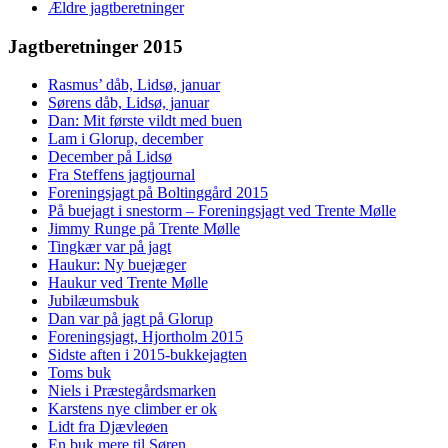
Ældre jagtberetninger
Jagtberetninger 2015
Rasmus’ dåb, Lidsø, januar
Sørens dåb, Lidsø, januar
Dan: Mit første vildt med buen
Lam i Glorup, december
December på Lidsø
Fra Steffens jagtjournal
Foreningsjagt på Boltinggård 2015
På buejagt i snestorm – Foreningsjagt ved Trente Mølle
Jimmy Runge på Trente Mølle
Tingkær var på jagt
Haukur: Ny buejæger
Haukur ved Trente Mølle
Jubilæumsbuk
Dan var på jagt på Glorup
Foreningsjagt, Hjortholm 2015
Sidste aften i 2015-bukkejagten
Toms buk
Niels i Præstegårdsmarken
Karstens nye climber er ok
Lidt fra Djævleøen
En buk mere til Søren