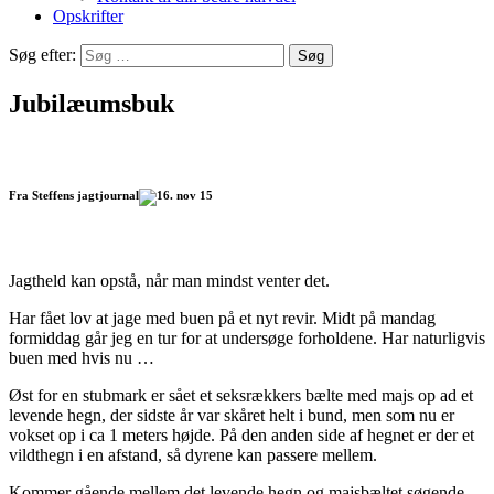
Opskrifter
Søg efter:
Jubilæumsbuk
Fra Steffens jagtjournal
Jagtheld kan opstå, når man mindst venter det.
Har fået lov at jage med buen på et nyt revir. Midt på mandag
formiddag går jeg en tur for at undersøge forholdene. Har naturligvis
buen med hvis nu …
Øst for en stubmark er sået et seksrækkers bælte med majs op ad et
levende hegn, der sidste år var skåret helt i bund, men som nu er
vokset op i ca 1 meters højde. På den anden side af hegnet er der et
vildthegn i en afstand, så dyrene kan passere mellem.
Kommer gående mellem det levende hegn og majsbæltet søgende