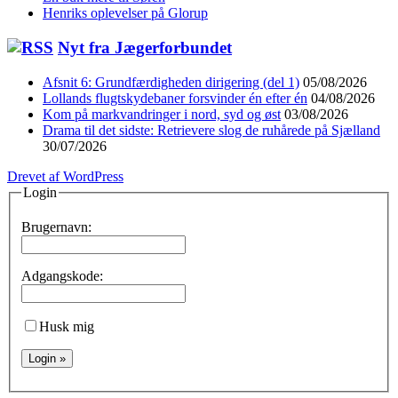
Henriks oplevelser på Glorup
Nyt fra Jægerforbundet
Afsnit 6: Grundfærdigheden dirigering (del 1)
05/08/2026
Lollands flugtskydebaner forsvinder én efter én
04/08/2026
Kom på markvandringer i nord, syd og øst
03/08/2026
Drama til det sidste: Retrievere slog de ruhårede på Sjælland
30/07/2026
Drevet af WordPress
Login
Brugernavn:
Adgangskode:
Husk mig