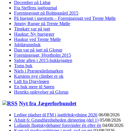
December på Lidsø
Fra Steffens jagtjournal
Foreningsjagt på Boltinggård 2015
På buejagt i snestorm – Foreningsjagt ved Trente Mølle
Jimmy Runge på Trente Mølle
Tingkær var på jagt
Haukur: Ny buejæger
Haukur ved Trente Mølle
Jubilæumsbuk
Dan var på jagt på Glorup
Foreningsjagt, Hjortholm 2015
Sidste aften i 2015-bukkejagten
Toms buk
Niels i Præstegårdsmarken
Karstens nye climber er ok
Lidt fra Djævleøen
En buk mere til Søren
Henriks oplevelser på Glorup
Nyt fra Jægerforbundet
Ledige pladser til FM i jagtfeltskydning 2026
06/08/2026
Afsnit 6: Grundfærdigheden dirigering (del 1)
05/08/2026
Lollands flugtskydebaner forsvinder én efter én
04/08/2026
Kom på markvandringer i nord, syd og øst
03/08/2026