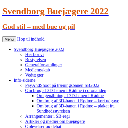
Svendborg Buejægere 2022
God stil – med bue og pil
Hop til indhold
Menu
Svendborg Buejægere 2022
Her bor vi
Bestyrelsen
Generalforsamlinger
Medlemsskab
Vedtægter
Info-siderne
PayAndShoot på træningsbanen SB2022
Om brug af 3D-banen i Rødme i coronatiden
Om genåbning af 3D-banen i Rødme
Om brug af 3D-banen i Rødme – kort udgave
Om brug af 3D-banen i Rødme – plakat fra
Sundhedsstyrelsen
Arrangementer i SB-regi
Artikler og medier om buejægere
Oplevelser og debat