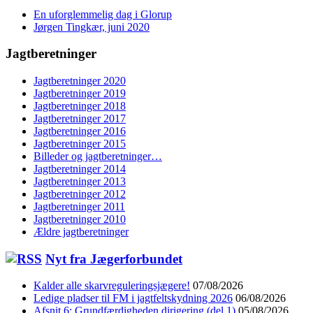
En uforglemmelig dag i Glorup
Jørgen Tingkær, juni 2020
Jagtberetninger
Jagtberetninger 2020
Jagtberetninger 2019
Jagtberetninger 2018
Jagtberetninger 2017
Jagtberetninger 2016
Jagtberetninger 2015
Billeder og jagtberetninger…
Jagtberetninger 2014
Jagtberetninger 2013
Jagtberetninger 2012
Jagtberetninger 2011
Jagtberetninger 2010
Ældre jagtberetninger
Nyt fra Jægerforbundet
Kalder alle skarvreguleringsjægere!
07/08/2026
Ledige pladser til FM i jagtfeltskydning 2026
06/08/2026
Afsnit 6: Grundfærdigheden dirigering (del 1)
05/08/2026