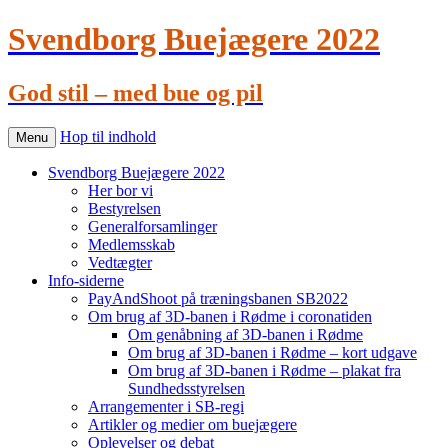
Svendborg Buejægere 2022
God stil – med bue og pil
Hop til indhold
Menu
Svendborg Buejægere 2022
Her bor vi
Bestyrelsen
Generalforsamlinger
Medlemsskab
Vedtægter
Info-siderne
PayAndShoot på træningsbanen SB2022
Om brug af 3D-banen i Rødme i coronatiden
Om genåbning af 3D-banen i Rødme
Om brug af 3D-banen i Rødme – kort udgave
Om brug af 3D-banen i Rødme – plakat fra
Sundhedsstyrelsen
Arrangementer i SB-regi
Artikler og medier om buejægere
Oplevelser og debat