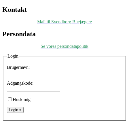
Kontakt
Mail til Svendborg Buejægere
Persondata
Se vores persondatapolitik
Login
Brugernavn:
Adgangskode:
Husk mig