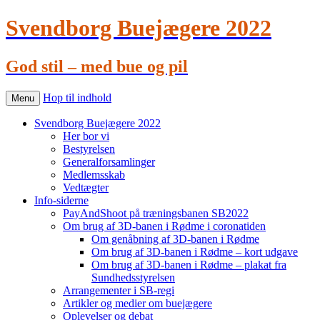
Svendborg Buejægere 2022
God stil – med bue og pil
Hop til indhold
Menu
Svendborg Buejægere 2022
Her bor vi
Bestyrelsen
Generalforsamlinger
Medlemsskab
Vedtægter
Info-siderne
PayAndShoot på træningsbanen SB2022
Om brug af 3D-banen i Rødme i coronatiden
Om genåbning af 3D-banen i Rødme
Om brug af 3D-banen i Rødme – kort udgave
Om brug af 3D-banen i Rødme – plakat fra
Sundhedsstyrelsen
Arrangementer i SB-regi
Artikler og medier om buejægere
Oplevelser og debat