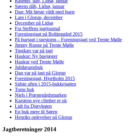
Rasmus’ dåb, Lidsø, januar
Sørens dåb, Lidsø, januar
Dan: Mit første vildt med buen
Lam i Glorup, december
December på Lidsø
Fra Steffens jagtjournal
Foreningsjagt på Boltinggård 2015
På buejagt i snestorm – Foreningsjagt ved Trente Mølle
Jimmy Runge på Trente Mølle
Tingkær var på jagt
Haukur: Ny buejæger
Haukur ved Trente Mølle
Jubilæumsbuk
Dan var på jagt på Glorup
Foreningsjagt, Hjortholm 2015
Sidste aften i 2015-bukkejagten
Toms buk
Niels i Præstegårdsmarken
Karstens nye climber er ok
Lidt fra Djævleøen
En buk mere til Søren
Henriks oplevelser på Glorup
Jagtberetninger 2014