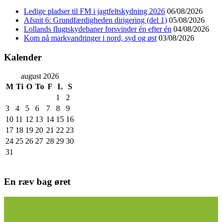
Ledige pladser til FM i jagtfeltskydning 2026
06/08/2026
Afsnit 6: Grundfærdigheden dirigering (del 1)
05/08/2026
Lollands flugtskydebaner forsvinder én efter én
04/08/2026
Kom på markvandringer i nord, syd og øst
03/08/2026
Kalender
august 2026
M
Ti
O
To
F
L
S
1
2
3
4
5
6
7
8
9
10
11
12
13
14
15
16
17
18
19
20
21
22
23
24
25
26
27
28
29
30
31
En ræv bag øret