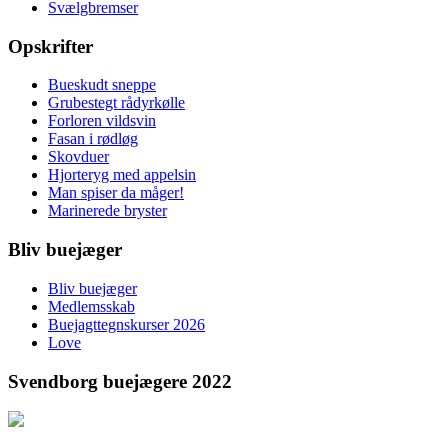
Svælgbremser
Opskrifter
Bueskudt sneppe
Grubestegt rådyrkølle
Forloren vildsvin
Fasan i rødløg
Skovduer
Hjorteryg med appelsin
Man spiser da måger!
Marinerede bryster
Bliv buejæger
Bliv buejæger
Medlemsskab
Buejagttegnskurser 2026
Love
Svendborg buejægere 2022