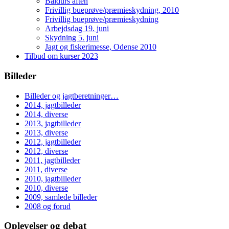
Baldurs aften
Frivillig bueprøve/præmieskydning, 2010
Frivillig bueprøve/præmieskydning
Arbejdsdag 19. juni
Skydning 5. juni
Jagt og fiskerimesse, Odense 2010
Tilbud om kurser 2023
Billeder
Billeder og jagtberetninger…
2014, jagtbilleder
2014, diverse
2013, jagtbilleder
2013, diverse
2012, jagtbilleder
2012, diverse
2011, jagtbilleder
2011, diverse
2010, jagtbilleder
2010, diverse
2009, samlede billeder
2008 og forud
Oplevelser og debat