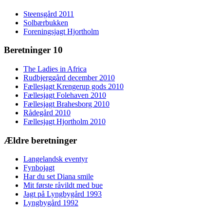
Steensgård 2011
Solbærbukken
Foreningsjagt Hjortholm
Beretninger 10
The Ladies in Africa
Rudbjerggård december 2010
Fællesjagt Krengerup gods 2010
Fællesjagt Folehaven 2010
Fællesjagt Brahesborg 2010
Rådegård 2010
Fællesjagt Hjortholm 2010
Ældre beretninger
Langelandsk eventyr
Fynbojagt
Har du set Diana smile
Mit første råvildt med bue
Jagt på Lyngbygård 1993
Lyngbygård 1992