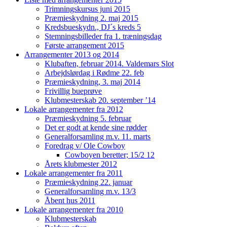
Trimningskursus juni 2015
Præmieskydning 2. maj 2015
Kredsbueskydn., DJ´s kreds 5
Stemningsbilleder fra 1. træningsdag
Første arrangement 2015
Arrangementer 2013 og 2014
Klubaften, februar 2014. Valdemars Slot
Arbejdslørdag i Rødme 22. feb
Præmieskydning, 3. maj 2014
Frivillig bueprøve
Klubmesterskab 20. september ’14
Lokale arrangementer fra 2012
Præmieskydning 5. februar
Det er godt at kende sine rødder
Generalforsamling m.v. 11. marts
Foredrag v/ Ole Cowboy
Cowboyen beretter; 15/2 12
Årets klubmester 2012
Lokale arrangementer fra 2011
Præmieskydning 22. januar
Generalforsamling m.v. 13/3
Åbent hus 2011
Lokale arrangementer fra 2010
Klubmesterskab