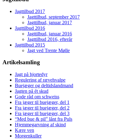
Jagttilbud 2017
Jagttilbud, september 2017
Jagttilbud, januar 2017
Jagttilbud 2016
Jagttilbud, januar 2016
Jagttilbud 2016, efterår
Jagttilbud 2015
Jagt ved Trente Mølle
Artikelsamling
Jagt på hjortedyr
Regulering af rævehvalpe
Buejæger og deltidslandmand
Jagten på ét skud
Gode råd om schweiss
Fra jæger til buejæger, del 1
Fra jæger til buejæger, del 2
Fra jæger til buejæger, del 3
“Med bue & pil” lånt fra Puls
Hjemmegarvning af skind
Kære ven
Morgenkuller