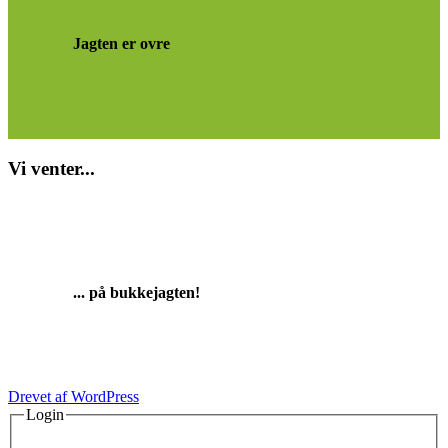
Jagten er ovre
Vi venter...
... på bukkejagten!
Drevet af WordPress
Login