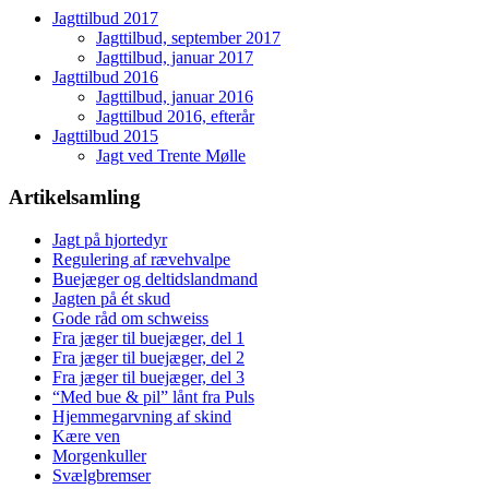
Jagttilbud 2017
Jagttilbud, september 2017
Jagttilbud, januar 2017
Jagttilbud 2016
Jagttilbud, januar 2016
Jagttilbud 2016, efterår
Jagttilbud 2015
Jagt ved Trente Mølle
Artikelsamling
Jagt på hjortedyr
Regulering af rævehvalpe
Buejæger og deltidslandmand
Jagten på ét skud
Gode råd om schweiss
Fra jæger til buejæger, del 1
Fra jæger til buejæger, del 2
Fra jæger til buejæger, del 3
“Med bue & pil” lånt fra Puls
Hjemmegarvning af skind
Kære ven
Morgenkuller
Svælgbremser