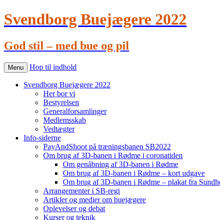
Svendborg Buejægere 2022
God stil – med bue og pil
Hop til indhold
Menu
Svendborg Buejægere 2022
Her bor vi
Bestyrelsen
Generalforsamlinger
Medlemsskab
Vedtægter
Info-siderne
PayAndShoot på træningsbanen SB2022
Om brug af 3D-banen i Rødme i coronatiden
Om genåbning af 3D-banen i Rødme
Om brug af 3D-banen i Rødme – kort udgave
Om brug af 3D-banen i Rødme – plakat fra Sundhe
Arrangementer i SB-regi
Artikler og medier om buejægere
Oplevelser og debat
Kurser og teknik