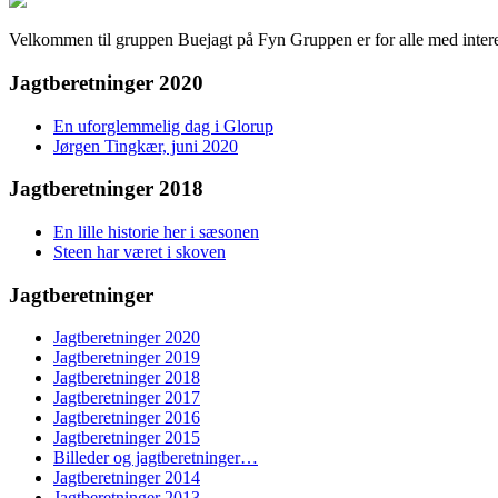
Velkommen til gruppen Buejagt på Fyn Gruppen er for alle med intere
Jagtberetninger 2020
En uforglemmelig dag i Glorup
Jørgen Tingkær, juni 2020
Jagtberetninger 2018
En lille historie her i sæsonen
Steen har været i skoven
Jagtberetninger
Jagtberetninger 2020
Jagtberetninger 2019
Jagtberetninger 2018
Jagtberetninger 2017
Jagtberetninger 2016
Jagtberetninger 2015
Billeder og jagtberetninger…
Jagtberetninger 2014
Jagtberetninger 2013