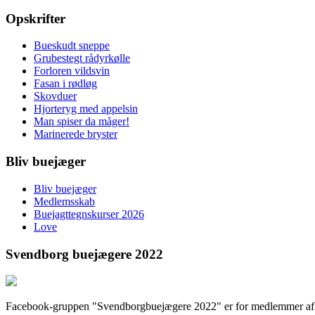
Opskrifter
Bueskudt sneppe
Grubestegt rådyrkølle
Forloren vildsvin
Fasan i rødløg
Skovduer
Hjorteryg med appelsin
Man spiser da måger!
Marinerede bryster
Bliv buejæger
Bliv buejæger
Medlemsskab
Buejagttegnskurser 2026
Love
Svendborg buejægere 2022
Facebook-gruppen "Svendborgbuejægere 2022" er for medlemmer af fore