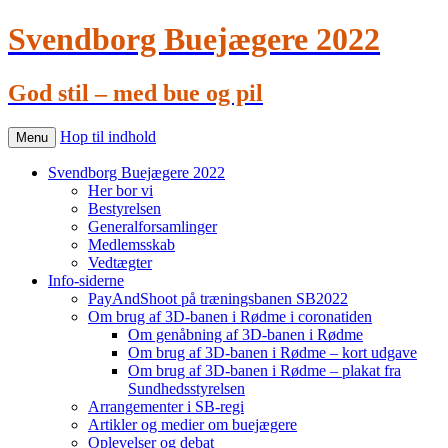
Svendborg Buejægere 2022
God stil – med bue og pil
Hop til indhold
Menu
Svendborg Buejægere 2022
Her bor vi
Bestyrelsen
Generalforsamlinger
Medlemsskab
Vedtægter
Info-siderne
PayAndShoot på træningsbanen SB2022
Om brug af 3D-banen i Rødme i coronatiden
Om genåbning af 3D-banen i Rødme
Om brug af 3D-banen i Rødme – kort udgave
Om brug af 3D-banen i Rødme – plakat fra
Sundhedsstyrelsen
Arrangementer i SB-regi
Artikler og medier om buejægere
Oplevelser og debat