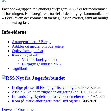
Facebook-gruppen "Svendborgbuejægere 2022" er for medlemmer
af foreningen. Her foregår en stor del af den daglige kommunikation
– f.eks. hvem der kommer til træning, jagtoplevelser, samt alt muligt
andet løst og fast.
Info-siderne
Arrangementer i SB-regi
Artikler og medier om buejægere
Oplevelser og debat
Kurser og teknik
Virtuelle buejagtkurser
Buejagttegnskurser 2026
Jagttilbud
Nyt fra Jægerforbundet
Ledige pladser til FM i jagtfeltskydning 2026
06/08/2026
Afsnit 6: Grundfærdigheden dirigering (del 1)
05/08/2026
Lollands flugtskydebaner forsvinder én efter én
04/08/2026
Kom på markvandringer i nord, syd og øst
03/08/2026
Drevet af WordPress