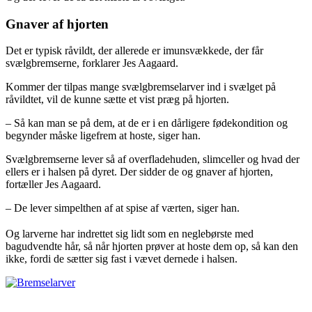
Gnaver af hjorten
Det er typisk råvildt, der allerede er imunsvækkede, der får
svælgbremserne, forklarer Jes Aagaard.
Kommer der tilpas mange svælgbremselarver ind i svælget på
råvildtet, vil de kunne sætte et vist præg på hjorten.
– Så kan man se på dem, at de er i en dårligere fødekondition og
begynder måske ligefrem at hoste, siger han.
Svælgbremserne lever så af overfladehuden, slimceller og hvad der
ellers er i halsen på dyret. Der sidder de og gnaver af hjorten,
fortæller Jes Aagaard.
– De lever simpelthen af at spise af værten, siger han.
Og larverne har indrettet sig lidt som en neglebørste med
bagudvendte hår, så når hjorten prøver at hoste dem op, så kan den
ikke, fordi de sætter sig fast i vævet dernede i halsen.