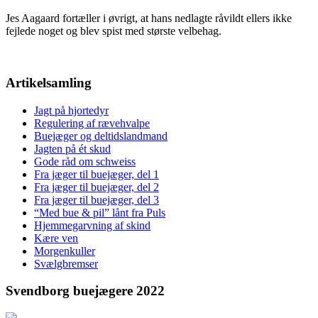
Jes Aagaard fortæller i øvrigt, at hans nedlagte råvildt ellers ikke
fejlede noget og blev spist med største velbehag.
Artikelsamling
Jagt på hjortedyr
Regulering af rævehvalpe
Buejæger og deltidslandmand
Jagten på ét skud
Gode råd om schweiss
Fra jæger til buejæger, del 1
Fra jæger til buejæger, del 2
Fra jæger til buejæger, del 3
“Med bue & pil” lånt fra Puls
Hjemmegarvning af skind
Kære ven
Morgenkuller
Svælgbremser
Svendborg buejægere 2022