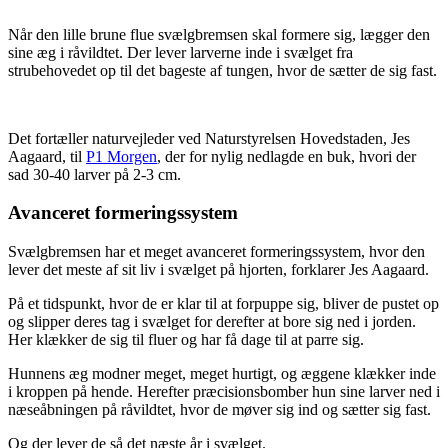
Når den lille brune flue svælgbremsen skal formere sig, lægger den
sine æg i råvildtet. Der lever larverne inde i svælget fra
strubehovedet op til det bageste af tungen, hvor de sætter de sig fast.
Det fortæller naturvejleder ved Naturstyrelsen Hovedstaden, Jes
Aagaard, til
P1 Morgen
, der for nylig nedlagde en buk, hvori der
sad 30-40 larver på 2-3 cm.
Avanceret formeringssystem
Svælgbremsen har et meget avanceret formeringssystem, hvor den
lever det meste af sit liv i svælget på hjorten, forklarer Jes Aagaard.
På et tidspunkt, hvor de er klar til at forpuppe sig, bliver de pustet op
og slipper deres tag i svælget for derefter at bore sig ned i jorden.
Her klækker de sig til fluer og har få dage til at parre sig.
Hunnens æg modner meget, meget hurtigt, og æggene klækker inde
i kroppen på hende. Herefter præcisionsbomber hun sine larver ned i
næseåbningen på råvildtet, hvor de møver sig ind og sætter sig fast.
Og der lever de så det næste år i svælget.