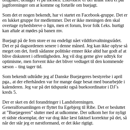
jagtforeninger om at komme og fortælle om buejagt.
Som det er nogen bekendt, har vi startet en Facebook-gruppe. Det er
en lukket gruppe for medlemmer. Det er ikke meningen den skal
overtage nyhedsbreve o lign, men et forum, hvor folk f.eks. hurtigt
kan aftale at mødes på banen mv.
Buejagt på de fem store er nu endeligt nået vildtforvaltningsrådet.
Det er på dagsordenen senere i denne måned. Jeg kan ikke oplyse så
meget om det, fordi sådanne politiske emner ikke altid har godt af at
blive diskuteret i offentligheden. Jeg vil dog gerne give udtryk for
optimisme, men forvent ikke det bliver vedtaget til den kommende
sæson – ting tager tid.
Som bekendt udtrådte jeg af Danske Buejægeres bestyrelse i april
pga., at der efterhånden var for mange dage besat med buearbejde i
kalenderen. Jeg var på det tidspunkt også buekoordinator i DJ`s
kreds 5.
Der er sket en del forandringer i Landsforeningen.
Generalforsamlingen er flyttet fra Egebjerg til Ribe. Det er besluttet
at ”Buejægeren” slutter med at udkomme. Der udkom her for nyligt
et sidste eksemplar, der var dog ikke læst faktuel korrektur på det, så
når der står jeg er næstformand, er det ikke rigtigt.