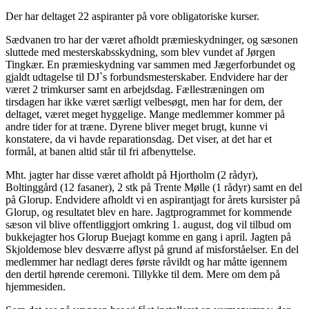
Der har deltaget 22 aspiranter på vore obligatoriske kurser.
Sædvanen tro har der været afholdt præmieskydninger, og sæsonen
sluttede med mesterskabsskydning, som blev vundet af Jørgen
Tingkær. En præmieskydning var sammen med Jægerforbundet og
gjaldt udtagelse til DJ`s forbundsmesterskaber. Endvidere har der
været 2 trimkurser samt en arbejdsdag. Fællestræningen om
tirsdagen har ikke været særligt velbesøgt, men har for dem, der
deltaget, været meget hyggelige. Mange medlemmer kommer på
andre tider for at træne. Dyrene bliver meget brugt, kunne vi
konstatere, da vi havde reparationsdag. Det viser, at det har et
formål, at banen altid står til fri afbenyttelse.
Mht. jagter har disse været afholdt på Hjortholm (2 rådyr),
Boltinggård (12 fasaner), 2 stk på Trente Mølle (1 rådyr) samt en del
på Glorup. Endvidere afholdt vi en aspirantjagt for årets kursister på
Glorup, og resultatet blev en hare. Jagtprogrammet for kommende
sæson vil blive offentliggjort omkring 1. august, dog vil tilbud om
bukkejagter hos Glorup Buejagt komme en gang i april. Jagten på
Skjoldemose blev desværre aflyst på grund af misforståelser. En del
medlemmer har nedlagt deres første råvildt og har måtte igennem
den dertil hørende ceremoni. Tillykke til dem. Mere om dem på
hjemmesiden.