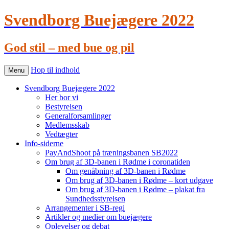
Svendborg Buejægere 2022
God stil – med bue og pil
Hop til indhold
Menu
Svendborg Buejægere 2022
Her bor vi
Bestyrelsen
Generalforsamlinger
Medlemsskab
Vedtægter
Info-siderne
PayAndShoot på træningsbanen SB2022
Om brug af 3D-banen i Rødme i coronatiden
Om genåbning af 3D-banen i Rødme
Om brug af 3D-banen i Rødme – kort udgave
Om brug af 3D-banen i Rødme – plakat fra
Sundhedsstyrelsen
Arrangementer i SB-regi
Artikler og medier om buejægere
Oplevelser og debat