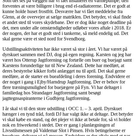
Som det ses på væggen har vi fået installeret en varmepumpe; den
forventes at være billigere i brug end el-radiatorerne. Det er godt at
kunne holde huset frostfrit. Desværre har vi fået meddelelse fra
Glenn, at de overvejer at sælge matriklen. Det betyder, vi skal finde
et andet sted til vores skydebane. Der er dog ikke noget deadline på
det, men under alle omstændigheder udløber vores aftale i 2018. Er
der nogen, der har et godt sted i tankerne, så meld endelig ud. Det
skal gerne være et sted nord for Svendborg.
Udstillingsaktiviteten har ikke været så stor i året. Vi har været på
dyrskuet sammen med DJ, dog på egen regning. Karsten og jeg har
været hos Otterup Jagtforening og fortælle om buer og buejagt samt
Karstens forunderlige tur til New Zealand. Dette har medført, at
deres bestyrelse kikker forbi anlægget nu til april. Det skal gerne
medføre, at de starter en bueafdeling i deres forening. Endvidere er
der noget i gang i Ejby/Harndrup Jagtforening. Der er behov for
flere træningsmulighed for buejægere på Fyn. Vi har deltaget i
familiedag hos Strandager Jagtforening samt besøgt
jagttegnsaspiranterne i Gudbjerg Jagtforening.
I år skal vi til den store udstilling i OCC 1. – 3. april. Dyrskuet
hænger i en tynd tråd, fordi DJ har valgt ikke at deltage. Det betyder
vi skal købe en stand, og det plejer vi ikke at betale for, så vi holder
nok en friweekend i stedet. Der er gang i planlægningen af
Livsstilsmessen på Valdemar Slot i Pinsen. Hvis betingelserne er
brugbare, deltager vi på messen. Endvidere er der aftale med et par