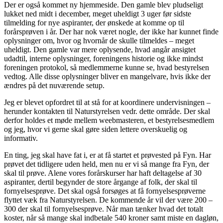
Der er også kommet ny hjemmeside. Den gamle blev pludseligt
lukket ned midt i december, meget uheldigt 3 uger før sidste
tilmelding for nye aspiranter, der ønskede at komme op til
forårsprøven i år. Der har nok været nogle, der ikke har kunnet finde
oplysninger om, hvor og hvornår de skulle tilmeldes – meget
uheldigt. Den gamle var mere oplysende, hvad angår ansigtet
udadtil, interne oplysninger, foreningens historie og ikke mindst
foreningen protokol, så medlemmerne kunne se, hvad bestyrelsen
vedtog. Alle disse oplysninger bliver en mangelvare, hvis ikke der
ændres på det nuværende setup.
Jeg er blevet opfordret til at stå for at koordinere undervisningen –
herunder kontakten til Naturstyrelsen vedr. dette område. Der skal
derfor holdes et møde mellem weebmasteren, et bestyrelsesmedlem
og jeg, hvor vi gerne skal gøre siden lettere overskuelig og
informativ.
En ting, jeg skal have fat i, er at få startet et prøvested på Fyn. Har
prøvet det tidligere uden held, men nu er vi så mange fra Fyn, der
skal til prøve. Alene vores forårskurser har haft deltagelse af 30
aspiranter, dertil begynder de store årgange af folk, der skal til
fornyelsesprøve. Det skal også forsøges at få fornyelsesprøverne
flyttet væk fra Naturstyrelsen. De kommende år vil der være 200 –
300 der skal til fornyelsesprøve. Når man tænker hvad det totalt
koster, når så mange skal indbetale 540 kroner samt miste en dagløn,