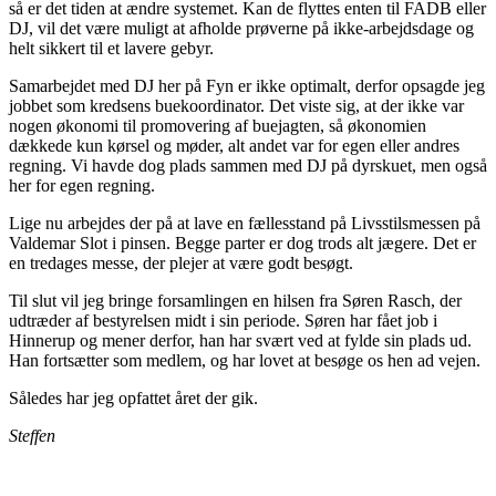
så er det tiden at ændre systemet. Kan de flyttes enten til FADB eller
DJ, vil det være muligt at afholde prøverne på ikke-arbejdsdage og
helt sikkert til et lavere gebyr.
Samarbejdet med DJ her på Fyn er ikke optimalt, derfor opsagde jeg
jobbet som kredsens buekoordinator. Det viste sig, at der ikke var
nogen økonomi til promovering af buejagten, så økonomien
dækkede kun kørsel og møder, alt andet var for egen eller andres
regning. Vi havde dog plads sammen med DJ på dyrskuet, men også
her for egen regning.
Lige nu arbejdes der på at lave en fællesstand på Livsstilsmessen på
Valdemar Slot i pinsen. Begge parter er dog trods alt jægere. Det er
en tredages messe, der plejer at være godt besøgt.
Til slut vil jeg bringe forsamlingen en hilsen fra Søren Rasch, der
udtræder af bestyrelsen midt i sin periode. Søren har fået job i
Hinnerup og mener derfor, han har svært ved at fylde sin plads ud.
Han fortsætter som medlem, og har lovet at besøge os hen ad vejen.
Således har jeg opfattet året der gik.
Steffen