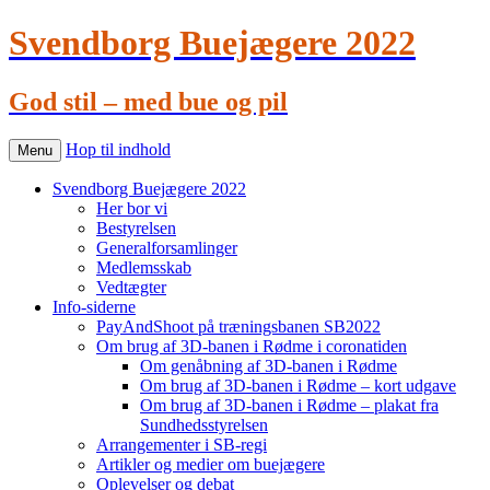
Svendborg Buejægere 2022
God stil – med bue og pil
Hop til indhold
Menu
Svendborg Buejægere 2022
Her bor vi
Bestyrelsen
Generalforsamlinger
Medlemsskab
Vedtægter
Info-siderne
PayAndShoot på træningsbanen SB2022
Om brug af 3D-banen i Rødme i coronatiden
Om genåbning af 3D-banen i Rødme
Om brug af 3D-banen i Rødme – kort udgave
Om brug af 3D-banen i Rødme – plakat fra
Sundhedsstyrelsen
Arrangementer i SB-regi
Artikler og medier om buejægere
Oplevelser og debat