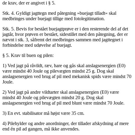
de krav, der er angivet i § 5.
Stk. 4. Gyldigt jagttegn med påtegning »buejagt tilladt« skal
medbringes under buejagt tillige med fotolegitimation.
Stk. 5. Bevis for bestået buejagtprøve er i den resterende del af det
jagtår, hvor prøven er bestået, sidestillet med den påtegning, der er
nævnt i stk. 3, såfremt det medbringes sammen med jagttegnet i
forbindelse med udøvelse af buejagt.
§ 5. Krav til buen og pilen:
1) Ved jagt på råvildt, ræv, hare og gås skal anslagsenergien (E0)
være mindst 40 Joule og pilevægten mindst 25 g. Dog skal
anslagsenergien ved brug af pil med mekanisk spids være mindst 70
Joule.
2) Ved jagt på andre vildtarter skal anslagsenergien (E0) være
mindst 40 Joule og pilevægten mindst 20 g. Dog skal
anslagsenergien ved brug af pil med blunt være mindst 70 Joule.
3) En evt. stabilisator må højst være 35 cm.
4) Pilehylder og andre anordninger, der tillader afskydning af mere
end én pil ad gangen, må ikke anvendes.