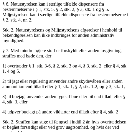
§ 6. Naturstyrelsen kan i særlige tilfælde dispensere fra
bestemmelserne i § 1, stk. 5, § 2, stk. 2, § 3, stk. 1 og § 5.
Miljøstyrelsen kan i særlige tilfælde dispensere fra bestemmelserne i
§ 2, stk. 4, nr. 2.
Stk. 2. Naturstyrelsens og Miljøstyrelsens afgørelser i henhold til
bekendtgørelsen kan ikke indbringes for anden administrativ
myndighed.
§ 7. Med mindre højere straf er forskyldt efter anden lovgivning,
straffes med bøde den, der
1) overtræder § 1, stk. 3-6, § 2, stk. 3 og 4, § 3, stk. 2, eller § 4, stk.
1, 4 og 5.
2) til jagt eller regulering anvender andre skydevåben eller anden
ammunition end tilladt efter § 1, stk. 1, § 2, stk. 1-2, og § 3, stk. 1,
3) til buejagt anvender anden type af bue eller pil end tilladt efter §
4, stk. 3, eller
4) udøver buejagt på andre vildtarter end tilladt efter § 4, stk. 2
Stk. 2. Straffen kan stige til fængsel i indtil 2 år, hvis overtrædelsen
er begået forsætligt eller ved grov uagtsomhed, og hvis der ved