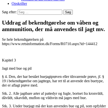
Opskrifter
Søg efter:
Uddrag af bekendtgørelse om våben og
ammunition, der må anvendes til jagt mv.
Se hele bekendtgørelsen på
https://www.retsinformation.dk/Forms/R0710.aspx?id=144412
Kapitel 3
Jagt med bue og pil
§ 4. Den, der har bestået buejagtprøven eller tilsvarende prøve, jf. §
19 i bekendtgørelse om jagttegn, har ret til at anvende den buetype,
der er aflagt prøve med.
Stk. 2. Alle jagtbare arter af pattedyr og fugle, bortset fra kronvildt,
dåvildt, sikavildt, muflon og vildsvin må jages med bue.
Stk. 3. Under buejagt må der kun anvendes bue og pil, som opfylder