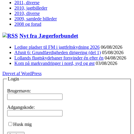
2011, diverse
2010, jagtbilleder
2010, diverse
2009, samlede billeder
2008 og forud
Nyt fra Jægerforbundet
Ledige pladser til FM i jagtfeltskydning 2026
06/08/2026
Afsnit 6: Grundfærdigheden dirigering (del 1)
05/08/2026
Lollands flugtskydebaner forsvinder én efter én
04/08/2026
Kom på markvandringer i nord, syd og øst
03/08/2026
Drevet af WordPress
Login
Brugernavn:
Adgangskode:
Husk mig