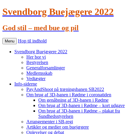
Svendborg Buejægere 2022
God stil – med bue og pil
Hop til indhold
Menu
Svendborg Buejægere 2022
Her bor vi
Bestyrelsen
Generalforsamlinger
Medlemsskab
Vedtægter
Info-siderne
PayAndShoot på træningsbanen SB2022
Om brug af 3D-banen i Rødme i coronatiden
Om genåbning af 3D-banen i Rødme
Om brug af 3D-banen i Rødme – kort udgave
Om brug af 3D-banen i Rødme – plakat fra
Sundhedsstyrelsen
Arrangementer i SB-regi
Artikler og medier om buejægere
Oplevelser og debat