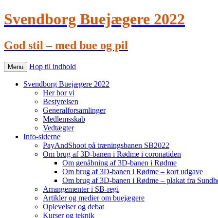
Svendborg Buejægere 2022
God stil – med bue og pil
Hop til indhold
Menu
Svendborg Buejægere 2022
Her bor vi
Bestyrelsen
Generalforsamlinger
Medlemsskab
Vedtægter
Info-siderne
PayAndShoot på træningsbanen SB2022
Om brug af 3D-banen i Rødme i coronatiden
Om genåbning af 3D-banen i Rødme
Om brug af 3D-banen i Rødme – kort udgave
Om brug af 3D-banen i Rødme – plakat fra Sundhe
Arrangementer i SB-regi
Artikler og medier om buejægere
Oplevelser og debat
Kurser og teknik