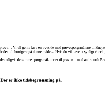
en prøve… Vi vil gerne lave en øveside med prøvespørgsmålene til Buej
 går det lidt hurtigere på denne måde… Hvis du vil have et synligt check
 nødvendigvis de samme spørgsmål, der er til prøven – med andre ord: Br
 Der er ikke tidsbegrænsning på.