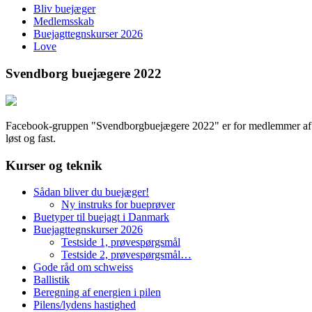
Bliv buejæger
Medlemsskab
Buejagttegnskurser 2026
Love
Svendborg buejægere 2022
Facebook-gruppen "Svendborgbuejægere 2022" er for medlemmer af fore
løst og fast.
Kurser og teknik
Sådan bliver du buejæger!
Ny instruks for bueprøver
Buetyper til buejagt i Danmark
Buejagttegnskurser 2026
Testside 1, prøvespørgsmål
Testside 2, prøvespørgsmål…
Gode råd om schweiss
Ballistik
Beregning af energien i pilen
Pilens/lydens hastighed