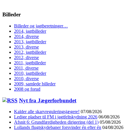
Billeder
Billeder og jagtberetninger…
2014, jagtbilleder
2014, diverse
2013, jagtbilleder
2013, diverse
2012, jagtbilleder
2012, diverse
2011, jagtbilleder
2011, diverse
2010, jagtbilleder
2010, diverse
2009, samlede billeder
2008 og forud
Nyt fra Jægerforbundet
Kalder alle skarvreguleringsjægere!
07/08/2026
Ledige pladser til FM i jagtfeltskydning 2026
06/08/2026
Afsnit 6: Grundfærdigheden dirigering (del 1)
05/08/2026
Lollands flugtskydebaner forsvinder én efter én
04/08/2026