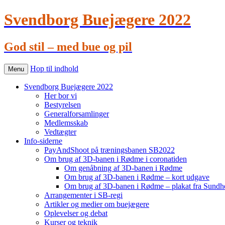
Svendborg Buejægere 2022
God stil – med bue og pil
Hop til indhold
Menu
Svendborg Buejægere 2022
Her bor vi
Bestyrelsen
Generalforsamlinger
Medlemsskab
Vedtægter
Info-siderne
PayAndShoot på træningsbanen SB2022
Om brug af 3D-banen i Rødme i coronatiden
Om genåbning af 3D-banen i Rødme
Om brug af 3D-banen i Rødme – kort udgave
Om brug af 3D-banen i Rødme – plakat fra Sundhe
Arrangementer i SB-regi
Artikler og medier om buejægere
Oplevelser og debat
Kurser og teknik