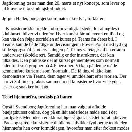
Jagtforening tester man den 20. marts et nyt koncept, som lever op
til kravene i forsamlingsforbuddet.
Jørgen Haller, buejægerkoordinator i kreds 1, forklarer:
– Kursisterne skal møde ind som vanligt. I stedet for at mødes i
klubhuset, bliver vi udenfor. Hver kursist får udleveret en iPad og
kan via den følge teoridelen af kurset på Teams fra deres bil. I
Teams kan de både følge undervisningen i Power Point med lyd og
stille spørgsmål. Undervisningen på Teams varetages af en erfaren
underviser (skolelærer). Samtidig er der instruktører, der kan
tilkaldes. Den praktiske del af kurset gennemføres som normalt
udenfor i små grupper på 4-6 personer. Vi kan på denne måde
gennemføre kurserne som ’normalt’. De få ting vi ikke kan
demonstrere via Teams, dem tager vi umiddelbart efter teorien. Der
har vi 3-4 timer praksis sammen med kursisterne hvor vi skyder,
tester og snakker buejagt.
Teori hjemmefra, praksis på banen
Også i Svendborg Jagtforening har man valgt at afholde
buejagtkurset online, dog på en lidt anderledes måde end i det
nordjyske. Men ideen er akkurat lige så god. I stedet for at udlevere
iPads og sprede kursisterne til bilerne, afvikler fynboerne teoridelen
hjemmefra hen over formiddagen, hvorefter man efter frokost mødes