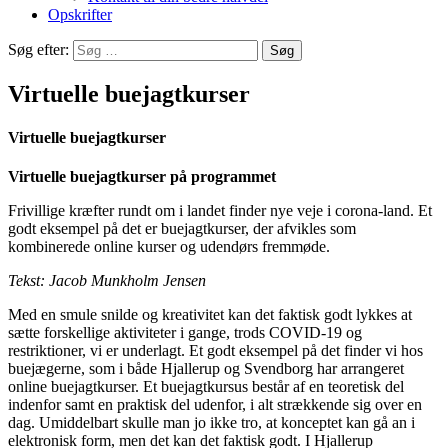
Opskrifter
Søg efter:
Virtuelle buejagtkurser
Virtuelle buejagtkurser
Virtuelle buejagtkurser på programmet
Frivillige kræfter rundt om i landet finder nye veje i corona-land. Et
godt eksempel på det er buejagtkurser, der afvikles som
kombinerede online kurser og udendørs fremmøde.
Tekst: Jacob Munkholm Jensen
Med en smule snilde og kreativitet kan det faktisk godt lykkes at
sætte forskellige aktiviteter i gange, trods COVID-19 og
restriktioner, vi er underlagt. Et godt eksempel på det finder vi hos
buejægerne, som i både Hjallerup og Svendborg har arrangeret
online buejagtkurser. Et buejagtkursus består af en teoretisk del
indenfor samt en praktisk del udenfor, i alt strækkende sig over en
dag. Umiddelbart skulle man jo ikke tro, at konceptet kan gå an i
elektronisk form, men det kan det faktisk godt. I Hjallerup