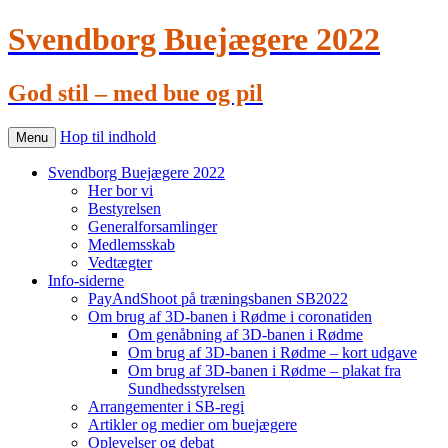
Svendborg Buejægere 2022
God stil – med bue og pil
Hop til indhold
Menu
Svendborg Buejægere 2022
Her bor vi
Bestyrelsen
Generalforsamlinger
Medlemsskab
Vedtægter
Info-siderne
PayAndShoot på træningsbanen SB2022
Om brug af 3D-banen i Rødme i coronatiden
Om genåbning af 3D-banen i Rødme
Om brug af 3D-banen i Rødme – kort udgave
Om brug af 3D-banen i Rødme – plakat fra
Sundhedsstyrelsen
Arrangementer i SB-regi
Artikler og medier om buejægere
Oplevelser og debat