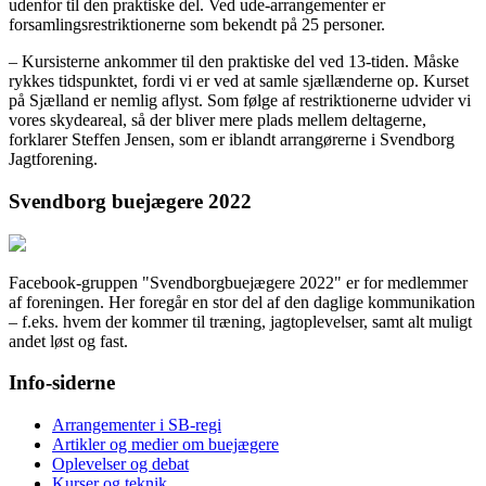
udenfor til den praktiske del. Ved ude-arrangementer er
forsamlingsrestriktionerne som bekendt på 25 personer.
– Kursisterne ankommer til den praktiske del ved 13-tiden. Måske
rykkes tidspunktet, fordi vi er ved at samle sjællænderne op. Kurset
på Sjælland er nemlig aflyst. Som følge af restriktionerne udvider vi
vores skydeareal, så der bliver mere plads mellem deltagerne,
forklarer Steffen Jensen, som er iblandt arrangørerne i Svendborg
Jagtforening.
Svendborg buejægere 2022
Facebook-gruppen "Svendborgbuejægere 2022" er for medlemmer
af foreningen. Her foregår en stor del af den daglige kommunikation
– f.eks. hvem der kommer til træning, jagtoplevelser, samt alt muligt
andet løst og fast.
Info-siderne
Arrangementer i SB-regi
Artikler og medier om buejægere
Oplevelser og debat
Kurser og teknik