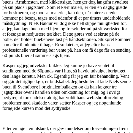
buens. Armbrøsten, med kikkertsigte, hænger dog langtfra nytteløst
på sin plads i jagtstuen. Som et kært maleri, er den en daglig glæde
for beskueren, og modsat maleriet, kan den, når interesserede
kommer på besøg, tages med udenfor til et par timers underholdende
målskydning. Niels Baldur vil dog ikke helt slippe muligheden for,
at jeg kan tage buen med hjem og forsvinder ud på sit værksted for
at forsøge at nedjustere trækket. Dette gøres ved at skrue på de
bolte, der holder buebenene fast på håndsektionen. Slukøret kommer
han efter ti minutter tilbage. Resultatet er, at jeg efter hans
professionelle vurdering bør vente på, han om få dage får en sending
60-punds buer af samme slags hjem.
Kasper og jeg udveksler blikke. Jeg kunne jo have ventet til
sendingen med de 60punds var i hus, så havde udvalget berigtiget
den lange køretur. Men ok. Egentlig får jeg en fair behandling. Vent
og gør det rigtige køb, er budskabet. Jeg beslutter at lade Niels sende
buen til Svendborg i originalemballagen og da han lægger tre
jagtspidser oveni handlen uden omkostning for mig, og i øvrigt
bedyrer, at forsendelser aldrig har voldt hans web-shopforretning
problemer med skadede varer, sætter Kasper og jeg nogenlunde
fornøjede kursen mod det sydfynske.
Efter en uge i en tilstand, der gav mindelser om forventningen frem