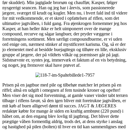
før skuddet). Min jagtglade brorsøn og chauffør, Kasper, følger
nysgerrigt seancen. Han og jeg har i årevis, som passionerede
jægere, sværget til krudt og kugler. Men nu, i hvert fald ind til videre
for mit vedkommende, er et skred i opfattelsen af riflen, som det
ultimative jagtvåben, i fuld gang. Fra øjenkrogen fornemmer jeg hos
Kasper, at han heller ikke er helt uimponeret over de mange
compound, recurve og sågar langbuer, der pryder væggene i
forretningens sortiment. Men særligt compoundbuerne, er vi uden
ord enige om, nærmest stinker af mystificeret karisma. Og, så er der
jo elementet med at besidde buejagttegn og tilhøre en lille, eksklusiv
gruppe af jægere, der på vildtets vilkår og præmisser går på jagt.
Sidstnævnte er, syntes jeg, immervæk et faktum af en vis betydning,
og noget, jeg fremover skal have prøvet af.
Prisen på en jagtbue med pile og tilbehør matcher let prisen på en
riffel; altså en udgift i omegnen af fem tusinde kroner og opefter!
Men viser det sig mod forventning, at gamle vaner vinder tabt terræn
tilbage i riflens favør, så den igen bliver mit foretrukne jagtvåben, er
mit køb af buen alligevel dømt til succes. JAGT & JÆGERES
redaktør købte for mange år siden en kraftig armbrøst (220 pund) i
håbet om, at den engang blev lovlig til jagtbrug. Det bliver dette
prægtige våben formentlig aldrig, trods det, at dens styrke i anslag
og hastighed på pilen (bolten) til hver en tid kan sammenlignes med