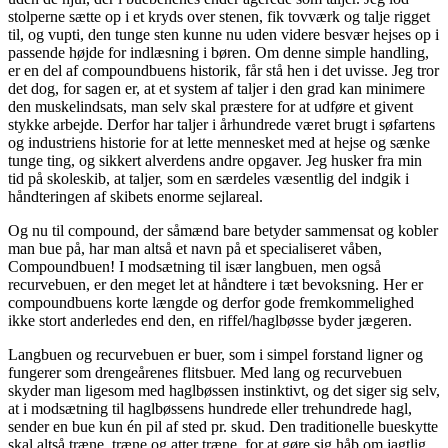
stolperne sætte op i et kryds over stenen, fik tovværk og talje rigget
til, og vupti, den tunge sten kunne nu uden videre besvær hejses op i
passende højde for indlæsning i børen. Om denne simple handling,
er en del af compoundbuens historik, får stå hen i det uvisse. Jeg tror
det dog, for sagen er, at et system af taljer i den grad kan minimere
den muskelindsats, man selv skal præstere for at udføre et givent
stykke arbejde. Derfor har taljer i århundrede været brugt i søfartens
og industriens historie for at lette mennesket med at hejse og sænke
tunge ting, og sikkert alverdens andre opgaver. Jeg husker fra min
tid på skoleskib, at taljer, som en særdeles væsentlig del indgik i
håndteringen af skibets enorme sejlareal.
Og nu til compound, der såmænd bare betyder sammensat og kobler
man bue på, har man altså et navn på et specialiseret våben,
Compoundbuen! I modsætning til især langbuen, men også
recurvebuen, er den meget let at håndtere i tæt bevoksning. Her er
compoundbuens korte længde og derfor gode fremkommelighed
ikke stort anderledes end den, en riffel/haglbøsse byder jægeren.
Langbuen og recurvebuen er buer, som i simpel forstand ligner og
fungerer som drengeårenes flitsbuer. Med lang og recurvebuen
skyder man ligesom med haglbøssen instinktivt, og det siger sig selv,
at i modsætning til haglbøssens hundrede eller trehundrede hagl,
sender en bue kun én pil af sted pr. skud. Den traditionelle bueskytte
skal altså træne, træne og atter træne, for at gøre sig håb om jagtlig