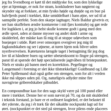
jeg fra Svendborg er kørt til det midtjyske for, som den lykkelige
ejer at hjemtage, er nok for stram, konkluderer han nøgternt og
skynder sig at forklare, at min fysiks højde og drøjde og en bue på
halvfjerds pund i trækket, ikke umiddelbart i hans øjne, ser ud til at
samspille perfekt. Som den skarpe iagttager, Niels Baldur givetvis er,
ser han skuffelsen ændre konturerne i mit fjæs kontrafej og gør rede
for logikken i, at jeg jo helst skulle komme godt i gang med den
ædle sport, uden at danne myoser og andet skidt i arme og
skulderled, der måske kan få mig til at stoppe udøvelsen som
buejæger i utide. Rørt over omsorgen overgiver jeg mig til
fagkundskaben og ser i øjnene, at turen hjem nok bliver uden
nyerhvervelsen. Køreturens længde taget i betragtning får jeg dog
lov til at håndtere buen og sætter ubetænksomt to fingre på strengen,
parat til at spænde det højt specialiserede jagtvåben til bristepunktet.
Niels er straks på banen med en korrektion. Pegefinger og
Langemand i forening er slet ikke tilstrækkeligt! Guldbrand og Lille
Peter Spillemand skal også gribe om strengen, som for alt i verden
ikke må slippes uden pil. Og, naturligvis adlyder mine fire
navngivne griberedskaber påbuddet.
En compoundbue kan for den sags skyld være på 100 pund eller
mere i trækket. Denne her er som nævnt på 70, og da mit skulderled
i teknisk forstand, jo bare er et ordinært kugleled, er det belastet til
det yderste, da jeg i ét træk får det såkaldte nockpunkt lagt ud for
øret. (nockpunktet er det sted på strengen, hvor pilens ende placeres