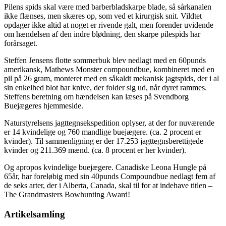
Pilens spids skal være med barberbladskarpe blade, så sårkanalen
ikke flænses, men skæres op, som ved et kirurgisk snit. Vildtet
opdager ikke altid at noget er rivende galt, men forender uvidende
om hændelsen af den indre blødning, den skarpe pilespids har
forårsaget.
Steffen Jensens flotte sommerbuk blev nedlagt med en 60punds
amerikansk, Mathews Monster compoundbue, kombineret med en
pil på 26 gram, monteret med en såkaldt mekanisk jagtspids, der i al
sin enkelhed blot har knive, der folder sig ud, når dyret rammes.
Steffens beretning om hændelsen kan læses på Svendborg
Buejægeres hjemmeside.
Naturstyrelsens jagttegnsekspedition oplyser, at der for nuværende
er 14 kvindelige og 760 mandlige buejægere. (ca. 2 procent er
kvinder). Til sammenligning er der 17.253 jagttegnsberettigede
kvinder og 211.369 mænd. (ca. 8 procent er her kvinder).
Og apropos kvindelige buejægere. Canadiske Leona Hungle på
65år, har foreløbig med sin 40punds Compoundbue nedlagt fem af
de seks arter, der i Alberta, Canada, skal til for at indehave titlen –
The Grandmasters Bowhunting Award!
Artikelsamling