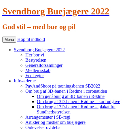
Svendborg Buejægere 2022
God stil – med bue og pil
Hop til indhold
Menu
Svendborg Buejægere 2022
Her bor vi
Bestyrelsen
Generalforsamlinger
Medlemsskab
Vedtægter
Info-siderne
PayAndShoot på træningsbanen SB2022
Om brug af 3D-banen i Rødme i coronatiden
Om genåbning af 3D-banen i Rødme
Om brug af 3D-banen i Rødme – kort udgave
Om brug af 3D-banen i Rødme – plakat fra
Sundhedsstyrelsen
Arrangementer i SB-regi
Artikler og medier om buejægere
Oplevelser og debat