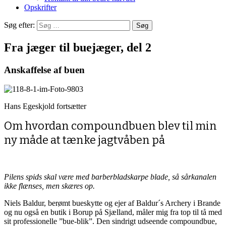
Opskrifter
Søg efter:
Fra jæger til buejæger, del 2
Anskaffelse af buen
Hans Egeskjold fortsætter
Om hvordan compoundbuen blev til min
ny måde at tænke jagtvåben på
Pilens spids skal være med barberbladskarpe blade, så sårkanalen
ikke flænses, men skæres op.
Niels Baldur, berømt bueskytte og ejer af Baldur´s Archery i Brande
og nu også en butik i Borup på Sjælland, måler mig fra top til tå med
sit professionelle ”bue-blik”. Den sindrigt udseende compoundbue,