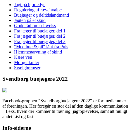
Jagt på hjortedyr
Regulering af rævehvalpe
Buejæger og deltidslandmand
Jagten på ét skud
Gode råd om schweiss
Fra jæger til buejæger, del 1
Fra jæger til buejæger, del 2
Fra jæger til buejæger, del 3
“Med bue & pil” lånt fra Puls
Hjemmegarvning af skind
Kære ven
Morgenkuller
Svælgbremser
Svendborg buejægere 2022
Facebook-gruppen "Svendborgbuejægere 2022" er for medlemmer
af foreningen. Her foregår en stor del af den daglige kommunikation
– f.eks. hvem der kommer til træning, jagtoplevelser, samt alt muligt
andet løst og fast.
Info-siderne