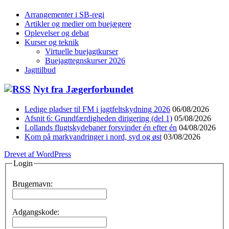
Arrangementer i SB-regi
Artikler og medier om buejægere
Oplevelser og debat
Kurser og teknik
Virtuelle buejagtkurser
Buejagttegnskurser 2026
Jagttilbud
Nyt fra Jægerforbundet
Ledige pladser til FM i jagtfeltskydning 2026
06/08/2026
Afsnit 6: Grundfærdigheden dirigering (del 1)
05/08/2026
Lollands flugtskydebaner forsvinder én efter én
04/08/2026
Kom på markvandringer i nord, syd og øst
03/08/2026
Drevet af WordPress
Login
Brugernavn:
Adgangskode: