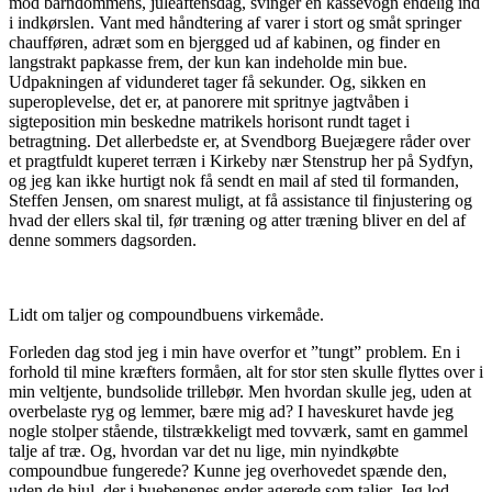
mod barndommens, juleaftensdag, svinger en kassevogn endelig ind
i indkørslen. Vant med håndtering af varer i stort og småt springer
chaufføren, adræt som en bjergged ud af kabinen, og finder en
langstrakt papkasse frem, der kun kan indeholde min bue.
Udpakningen af vidunderet tager få sekunder. Og, sikken en
superoplevelse, det er, at panorere mit spritnye jagtvåben i
sigteposition min beskedne matrikels horisont rundt taget i
betragtning. Det allerbedste er, at Svendborg Buejægere råder over
et pragtfuldt kuperet terræn i Kirkeby nær Stenstrup her på Sydfyn,
og jeg kan ikke hurtigt nok få sendt en mail af sted til formanden,
Steffen Jensen, om snarest muligt, at få assistance til finjustering og
hvad der ellers skal til, før træning og atter træning bliver en del af
denne sommers dagsorden.
Lidt om taljer og compoundbuens virkemåde.
Forleden dag stod jeg i min have overfor et ”tungt” problem. En i
forhold til mine kræfters formåen, alt for stor sten skulle flyttes over i
min veltjente, bundsolide trillebør. Men hvordan skulle jeg, uden at
overbelaste ryg og lemmer, bære mig ad? I haveskuret havde jeg
nogle stolper stående, tilstrækkeligt med tovværk, samt en gammel
talje af træ. Og, hvordan var det nu lige, min nyindkøbte
compoundbue fungerede? Kunne jeg overhovedet spænde den,
uden de hjul, der i buebenenes ender agerede som taljer. Jeg lod