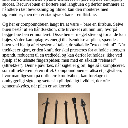
succes. Recurvebuen er kortere end langbuen og derfor nemmere at
håndtere i tæt bevoksning og tilmed kan den monteres med
sigtemidler; men den er stadigvæk bare – en flitsbue.
Og her er compoundbuen langt fra at være – bare en flitsbue. Selve
buen består af en håndsektion, ofte tilvirket i aluminium, hvorpå
begge bue-ben er monteret. Disse ben er meget stive og for at de kan
bøjes, så der kan oplagres energi til afsendelse af pilen, spændes
buen ved hjælp af et system af taljer, de såkaldte ”excenterhjul”. Når
trækket er gjort, er den kraft, der skal præsteres for at holde strengen
spændt, reduceret til en tredjedel og kan derfor let holdes; ikke ved
hjælp af to udsatte fingerspidser, men med en såkaldt ”releaser”
(aftrækker). Denne påvirkes, når sigtet er gjort, lige så ukompliceret,
som aftrækkeren på en riffel. Compoundbuen er altså et jagtvåben,
hvor man ligesom på ordinære krudtvåben, kan foretage et
omhyggeligt sigte, og sætte sin pil dødeligt i vildtet, der ofte
gennemskydes, når pilen er sat korrekt.