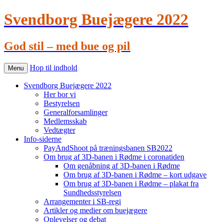
Svendborg Buejægere 2022
God stil – med bue og pil
Hop til indhold
Menu
Svendborg Buejægere 2022
Her bor vi
Bestyrelsen
Generalforsamlinger
Medlemsskab
Vedtægter
Info-siderne
PayAndShoot på træningsbanen SB2022
Om brug af 3D-banen i Rødme i coronatiden
Om genåbning af 3D-banen i Rødme
Om brug af 3D-banen i Rødme – kort udgave
Om brug af 3D-banen i Rødme – plakat fra
Sundhedsstyrelsen
Arrangementer i SB-regi
Artikler og medier om buejægere
Oplevelser og debat