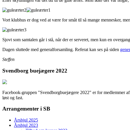
Efter skydningen var det tid til de gule ærter. Mon ikke der var nogle,
Vort klubhus er dog ved at være for småt til så mange mennesker, men 
Sjovt som samtalen går i stå, når der er serveret, men kun en overgang
Dagen sluttede med generalforsamling. Referat kan ses på siden
gener
Steffen
Svendborg buejægere 2022
Facebook-gruppen "Svendborgbuejægere 2022" er for medlemmer af fore
løst og fast.
Arrangementer i SB
Årshjul 2025
Årshjul 2023