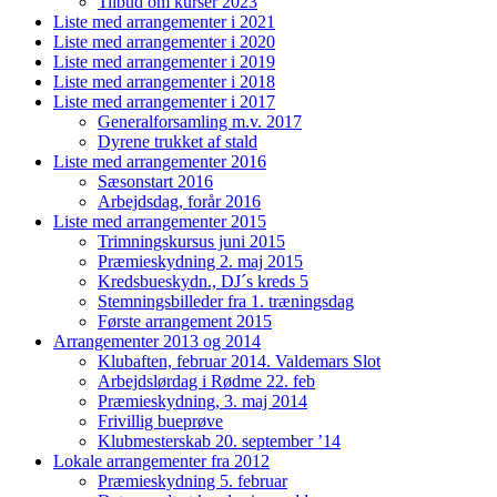
Tilbud om kurser 2023
Liste med arrangementer i 2021
Liste med arrangementer i 2020
Liste med arrangementer i 2019
Liste med arrangementer i 2018
Liste med arrangementer i 2017
Generalforsamling m.v. 2017
Dyrene trukket af stald
Liste med arrangementer 2016
Sæsonstart 2016
Arbejdsdag, forår 2016
Liste med arrangementer 2015
Trimningskursus juni 2015
Præmieskydning 2. maj 2015
Kredsbueskydn., DJ´s kreds 5
Stemningsbilleder fra 1. træningsdag
Første arrangement 2015
Arrangementer 2013 og 2014
Klubaften, februar 2014. Valdemars Slot
Arbejdslørdag i Rødme 22. feb
Præmieskydning, 3. maj 2014
Frivillig bueprøve
Klubmesterskab 20. september ’14
Lokale arrangementer fra 2012
Præmieskydning 5. februar