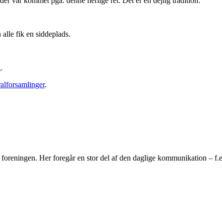
 der var kommet pga. denne herlige ret. Det er en dejlig tradition.
alle fik en siddeplads.
.
alforsamlinger
.
ningen. Her foregår en stor del af den daglige kommunikation – f.eks