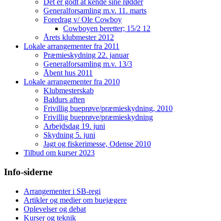
Det er godt at kende sine rødder
Generalforsamling m.v. 11. marts
Foredrag v/ Ole Cowboy
Cowboyen beretter; 15/2 12
Årets klubmester 2012
Lokale arrangementer fra 2011
Præmieskydning 22. januar
Generalforsamling m.v. 13/3
Åbent hus 2011
Lokale arrangementer fra 2010
Klubmesterskab
Baldurs aften
Frivillig bueprøve/præmieskydning, 2010
Frivillig bueprøve/præmieskydning
Arbejdsdag 19. juni
Skydning 5. juni
Jagt og fiskerimesse, Odense 2010
Tilbud om kurser 2023
Info-siderne
Arrangementer i SB-regi
Artikler og medier om buejægere
Oplevelser og debat
Kurser og teknik