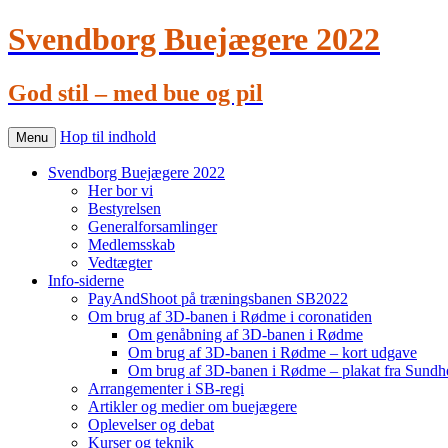
Svendborg Buejægere 2022
God stil – med bue og pil
Hop til indhold
Menu
Svendborg Buejægere 2022
Her bor vi
Bestyrelsen
Generalforsamlinger
Medlemsskab
Vedtægter
Info-siderne
PayAndShoot på træningsbanen SB2022
Om brug af 3D-banen i Rødme i coronatiden
Om genåbning af 3D-banen i Rødme
Om brug af 3D-banen i Rødme – kort udgave
Om brug af 3D-banen i Rødme – plakat fra Sundhe
Arrangementer i SB-regi
Artikler og medier om buejægere
Oplevelser og debat
Kurser og teknik