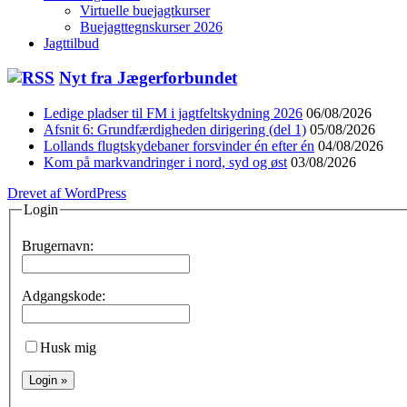
Virtuelle buejagtkurser
Buejagttegnskurser 2026
Jagttilbud
Nyt fra Jægerforbundet
Ledige pladser til FM i jagtfeltskydning 2026
06/08/2026
Afsnit 6: Grundfærdigheden dirigering (del 1)
05/08/2026
Lollands flugtskydebaner forsvinder én efter én
04/08/2026
Kom på markvandringer i nord, syd og øst
03/08/2026
Drevet af WordPress
Login
Brugernavn:
Adgangskode:
Husk mig