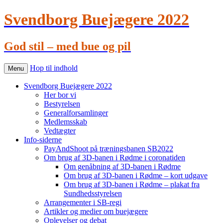
Svendborg Buejægere 2022
God stil – med bue og pil
Hop til indhold
Menu
Svendborg Buejægere 2022
Her bor vi
Bestyrelsen
Generalforsamlinger
Medlemsskab
Vedtægter
Info-siderne
PayAndShoot på træningsbanen SB2022
Om brug af 3D-banen i Rødme i coronatiden
Om genåbning af 3D-banen i Rødme
Om brug af 3D-banen i Rødme – kort udgave
Om brug af 3D-banen i Rødme – plakat fra
Sundhedsstyrelsen
Arrangementer i SB-regi
Artikler og medier om buejægere
Oplevelser og debat