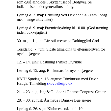
som også afholdes i Skyttehuset på Bodøvej. Se
indkaldelse under generalforsamling.
Lørdag d. 2. maj: Udstilling ved Davinde Sø. (Familiedag
med mange aktiviteter)
Lørdag d. 9. maj: Præmieskydning kl 10.00. (God træning
inden bukkejagten)
30. maj – 1. juni: Livsstilsmesse på Boltinggård Gods
Torsdag d. 7. juni: Sidste tilmelding til efterårsprøven for
nye buejægere
12. – 14. juni: Udstilling Fynske Dyrskue
Lørdag d. 15. aug: Buekursus for nye buejægere
NYT
! Søndag d. 16. august: Trimkursus med David
Hauge. Tilmelding
skovballe@c.dk
21. – 23. aug: Jagt & Outdoor i Odense Congress Center
28. – 30. august: Årsmøde i Danske Buejægere
Lørdag d. 26. sept: Klubmesterskab kl. 10