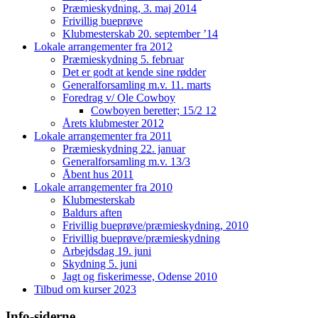
Præmieskydning, 3. maj 2014
Frivillig bueprøve
Klubmesterskab 20. september ’14
Lokale arrangementer fra 2012
Præmieskydning 5. februar
Det er godt at kende sine rødder
Generalforsamling m.v. 11. marts
Foredrag v/ Ole Cowboy
Cowboyen beretter; 15/2 12
Årets klubmester 2012
Lokale arrangementer fra 2011
Præmieskydning 22. januar
Generalforsamling m.v. 13/3
Åbent hus 2011
Lokale arrangementer fra 2010
Klubmesterskab
Baldurs aften
Frivillig bueprøve/præmieskydning, 2010
Frivillig bueprøve/præmieskydning
Arbejdsdag 19. juni
Skydning 5. juni
Jagt og fiskerimesse, Odense 2010
Tilbud om kurser 2023
Info-siderne