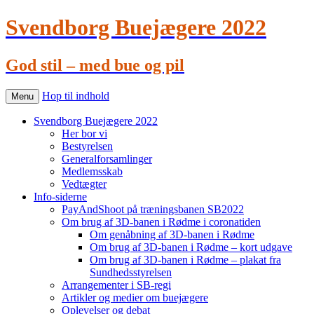
Svendborg Buejægere 2022
God stil – med bue og pil
Hop til indhold
Menu
Svendborg Buejægere 2022
Her bor vi
Bestyrelsen
Generalforsamlinger
Medlemsskab
Vedtægter
Info-siderne
PayAndShoot på træningsbanen SB2022
Om brug af 3D-banen i Rødme i coronatiden
Om genåbning af 3D-banen i Rødme
Om brug af 3D-banen i Rødme – kort udgave
Om brug af 3D-banen i Rødme – plakat fra
Sundhedsstyrelsen
Arrangementer i SB-regi
Artikler og medier om buejægere
Oplevelser og debat