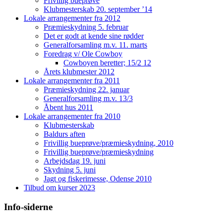
Frivillig bueprøve
Klubmesterskab 20. september ’14
Lokale arrangementer fra 2012
Præmieskydning 5. februar
Det er godt at kende sine rødder
Generalforsamling m.v. 11. marts
Foredrag v/ Ole Cowboy
Cowboyen beretter; 15/2 12
Årets klubmester 2012
Lokale arrangementer fra 2011
Præmieskydning 22. januar
Generalforsamling m.v. 13/3
Åbent hus 2011
Lokale arrangementer fra 2010
Klubmesterskab
Baldurs aften
Frivillig bueprøve/præmieskydning, 2010
Frivillig bueprøve/præmieskydning
Arbejdsdag 19. juni
Skydning 5. juni
Jagt og fiskerimesse, Odense 2010
Tilbud om kurser 2023
Info-siderne