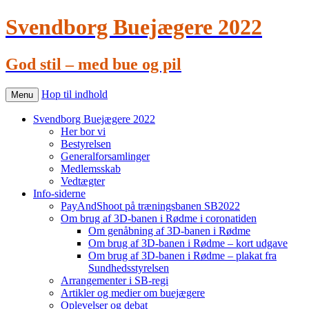
Svendborg Buejægere 2022
God stil – med bue og pil
Hop til indhold
Menu
Svendborg Buejægere 2022
Her bor vi
Bestyrelsen
Generalforsamlinger
Medlemsskab
Vedtægter
Info-siderne
PayAndShoot på træningsbanen SB2022
Om brug af 3D-banen i Rødme i coronatiden
Om genåbning af 3D-banen i Rødme
Om brug af 3D-banen i Rødme – kort udgave
Om brug af 3D-banen i Rødme – plakat fra
Sundhedsstyrelsen
Arrangementer i SB-regi
Artikler og medier om buejægere
Oplevelser og debat