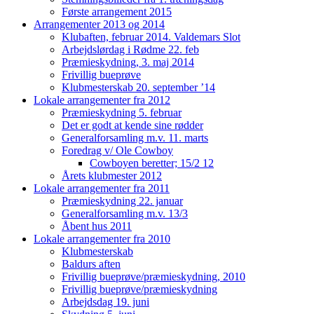
Første arrangement 2015
Arrangementer 2013 og 2014
Klubaften, februar 2014. Valdemars Slot
Arbejdslørdag i Rødme 22. feb
Præmieskydning, 3. maj 2014
Frivillig bueprøve
Klubmesterskab 20. september ’14
Lokale arrangementer fra 2012
Præmieskydning 5. februar
Det er godt at kende sine rødder
Generalforsamling m.v. 11. marts
Foredrag v/ Ole Cowboy
Cowboyen beretter; 15/2 12
Årets klubmester 2012
Lokale arrangementer fra 2011
Præmieskydning 22. januar
Generalforsamling m.v. 13/3
Åbent hus 2011
Lokale arrangementer fra 2010
Klubmesterskab
Baldurs aften
Frivillig bueprøve/præmieskydning, 2010
Frivillig bueprøve/præmieskydning
Arbejdsdag 19. juni