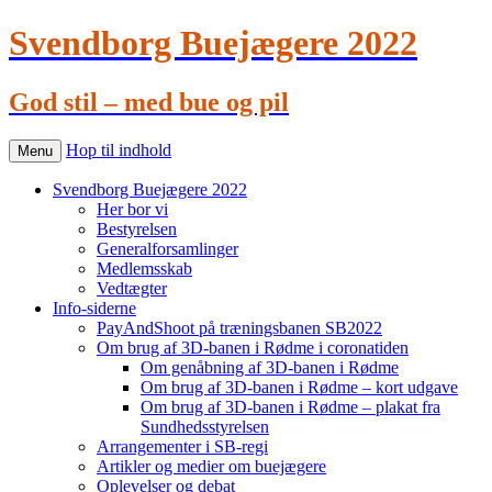
Svendborg Buejægere 2022
God stil – med bue og pil
Hop til indhold
Menu
Svendborg Buejægere 2022
Her bor vi
Bestyrelsen
Generalforsamlinger
Medlemsskab
Vedtægter
Info-siderne
PayAndShoot på træningsbanen SB2022
Om brug af 3D-banen i Rødme i coronatiden
Om genåbning af 3D-banen i Rødme
Om brug af 3D-banen i Rødme – kort udgave
Om brug af 3D-banen i Rødme – plakat fra
Sundhedsstyrelsen
Arrangementer i SB-regi
Artikler og medier om buejægere
Oplevelser og debat