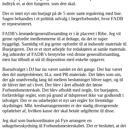
indtryk er, at den fungerer, som den skal.
Der er intet nyt om buejagt på de 5 store samt regulering med bue.
Sagen behandles i et politisk udvalg i Jægerforbundet, hvor FADB
er repræsenteret.
FADB’s årsmøde/generalforsamling er i år placeret i Ribe. Jeg vil
gerne opfordre medlemmerne til at deltage, da det er super
hyggeligt. Samtidig vil jeg gerne opfordre til at indsende materiale til
Buejægeren. Det er et stort arbejde for redaktøren at samle materiale.
Jeg udtræder af FADB’s bestyrelse ved denne generalforsamling,
men har tilbudt at stå til disposition med enkelte opgaver.
Bueudvalget i DJ har nu været samlet en del gange. Der har været
den del startproblemer, bl.a. med PR-materiale. Det føles som om,
der går unødvendig lang tid mellem beslutninger bliver taget, og til
de bliver ført ud i livet. Der blev i året afholdt det første
Forbundsmesterskab. Det blev afholdt med nogle, for buejagten,
forfærdelige regler, som på grund af tidspresset ikke var godkendt i
udvalget. Der er nu udarbejdet et nyt sæt regler for fremtidige
skydninger. Mht. kredsarrangementer er der stadig divergerende
opfattelser af, hvilken kasse der skal betale udgifterne til disse.
Jeg skal som buekoordinator på Fyn arrangere en
udtagelsesskydning til Forbundsmesterskabet. Det er besluttet, at det