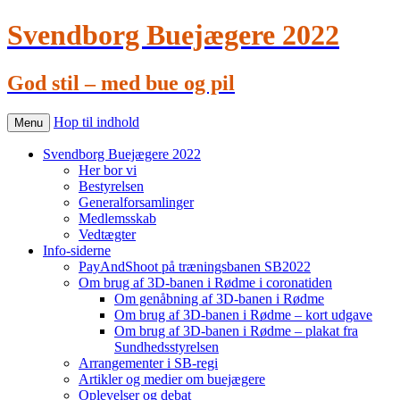
Svendborg Buejægere 2022
God stil – med bue og pil
Hop til indhold
Menu
Svendborg Buejægere 2022
Her bor vi
Bestyrelsen
Generalforsamlinger
Medlemsskab
Vedtægter
Info-siderne
PayAndShoot på træningsbanen SB2022
Om brug af 3D-banen i Rødme i coronatiden
Om genåbning af 3D-banen i Rødme
Om brug af 3D-banen i Rødme – kort udgave
Om brug af 3D-banen i Rødme – plakat fra
Sundhedsstyrelsen
Arrangementer i SB-regi
Artikler og medier om buejægere
Oplevelser og debat