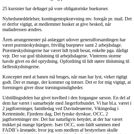
25 kursister har deltaget på vore obligatoriske buekurser.
Nyhedsmeddelelser, kontingentopkrævning mv. foregår pr. mail. Det
er derfor vigtigt, at medlemmer husker at give besked, når
mailadressen ændres.
Årets arrangementer på anlægget udover generalforsamlingen har
været præmieskydninger, frivillig bueprøve samt 2 arbejdsdage.
Præmieskydningerne har været lidt tyndt besat, enkelte pga. dårligt
vejr. Der var god tilslutning til arbejdsdagene. Vinterens storme
havde givet en del oprydning. Opfordring til lidt større tilslutning til
fællesskydningerne.
Konceptet med at banen må bruges, når man har lyst, virker rigtigt
godt. Der er mange, der kommer og træner. Det er for mig vigtigt, at
foreningen giver disse træningsmuligheder.
Udstillingsdelen har givet travlhed i den forgangne sæson. En del af
dem har været i samarbejde med Jægerforbundet. Vi har bl.a. været i
2 jagtforeninger, familiedag ved Davindesøerne, Vikingedag i
Kerteminde, Fjordens dag, Det fynske dyrskue, OCC, 2
jagtforretninger mv. Det har naturligvis betydet, at der har været
trukket på mange hjælpere. Især OCC, som faldt sammen med
FADB´s årsmøde, hvor jeg som medlem af bestyrelsen skulle