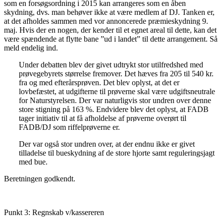
som en forsøgsordning i 2015 kan arrangeres som en åben
skydning, dvs. man behøver ikke at være medlem af DJ. Tanken er,
at det afholdes sammen med vor annoncerede præmieskydning 9.
maj. Hvis der en nogen, der kender til et egnet areal til dette, kan det
være spændende at flytte bane ”ud i landet” til dette arrangement. Så
meld endelig ind.
Under debatten blev der givet udtrykt stor utilfredshed med
prøvegebyrets størrelse fremover. Det hæves fra 205 til 540 kr.
fra og med efterårsprøven. Det blev oplyst, at det er
lovbefæstet, at udgifterne til prøverne skal være udgiftsneutrale
for Naturstyrelsen. Der var naturligvis stor undren over denne
store stigning på 163 %. Endvidere blev det oplyst, at FADB
tager initiativ til at få afholdelse af prøverne overørt til
FADB/DJ som riffelprøverne er.
Der var også stor undren over, at der endnu ikke er givet
tilladelse til bueskydning af de store hjorte samt reguleringsjagt
med bue.
Beretningen godkendt.
Punkt 3: Regnskab v/kassereren