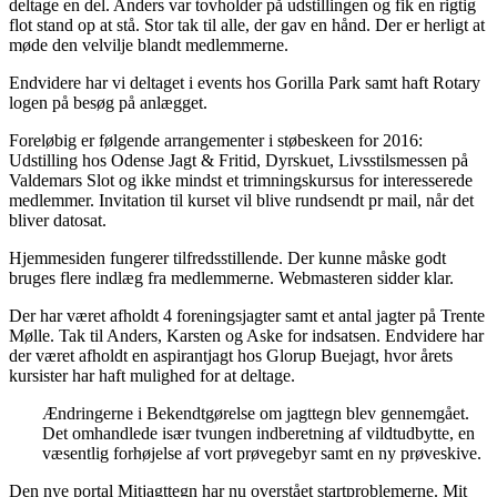
deltage en del. Anders var tovholder på udstillingen og fik en rigtig
flot stand op at stå. Stor tak til alle, der gav en hånd. Der er herligt at
møde den velvilje blandt medlemmerne.
Endvidere har vi deltaget i events hos Gorilla Park samt haft Rotary
logen på besøg på anlægget.
Foreløbig er følgende arrangementer i støbeskeen for 2016:
Udstilling hos Odense Jagt & Fritid, Dyrskuet, Livsstilsmessen på
Valdemars Slot og ikke mindst et trimningskursus for interesserede
medlemmer. Invitation til kurset vil blive rundsendt pr mail, når det
bliver datosat.
Hjemmesiden fungerer tilfredsstillende. Der kunne måske godt
bruges flere indlæg fra medlemmerne. Webmasteren sidder klar.
Der har været afholdt 4 foreningsjagter samt et antal jagter på Trente
Mølle. Tak til Anders, Karsten og Aske for indsatsen. Endvidere har
der været afholdt en aspirantjagt hos Glorup Buejagt, hvor årets
kursister har haft mulighed for at deltage.
Ændringerne i Bekendtgørelse om jagttegn blev gennemgået.
Det omhandlede især tvungen indberetning af vildtudbytte, en
væsentlig forhøjelse af vort prøvegebyr samt en ny prøveskive.
Den nye portal Mitjagttegn har nu overstået startproblemerne. Mit