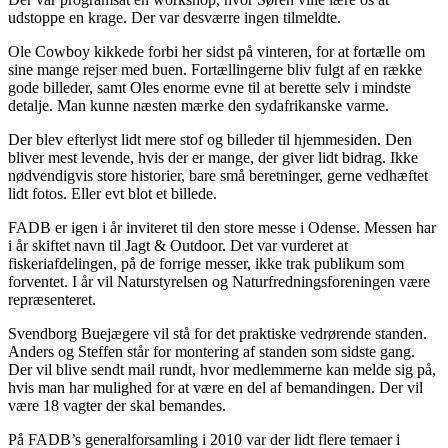
udstoppe en krage. Der var desværre ingen tilmeldte.
Ole Cowboy kikkede forbi her sidst på vinteren, for at fortælle om
sine mange rejser med buen. Fortællingerne bliv fulgt af en række
gode billeder, samt Oles enorme evne til at berette selv i mindste
detalje. Man kunne næsten mærke den sydafrikanske varme.
Der blev efterlyst lidt mere stof og billeder til hjemmesiden. Den
bliver mest levende, hvis der er mange, der giver lidt bidrag. Ikke
nødvendigvis store historier, bare små beretninger, gerne vedhæftet
lidt fotos. Eller evt blot et billede.
FADB er igen i år inviteret til den store messe i Odense. Messen har
i år skiftet navn til Jagt & Outdoor. Det var vurderet at
fiskeriafdelingen, på de forrige messer, ikke trak publikum som
forventet. I år vil Naturstyrelsen og Naturfredningsforeningen være
repræsenteret.
Svendborg Buejægere vil stå for det praktiske vedrørende standen.
Anders og Steffen står for montering af standen som sidste gang.
Der vil blive sendt mail rundt, hvor medlemmerne kan melde sig på,
hvis man har mulighed for at være en del af bemandingen. Der vil
være 18 vagter der skal bemandes.
På FADB’s generalforsamling i 2010 var der lidt flere temaer i