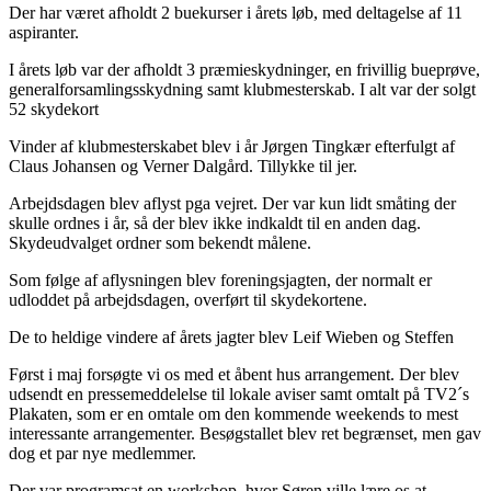
Der har været afholdt 2 buekurser i årets løb, med deltagelse af 11
aspiranter.
I årets løb var der afholdt 3 præmieskydninger, en frivillig bueprøve,
generalforsamlingsskydning samt klubmesterskab. I alt var der solgt
52 skydekort
Vinder af klubmesterskabet blev i år Jørgen Tingkær efterfulgt af
Claus Johansen og Verner Dalgård. Tillykke til jer.
Arbejdsdagen blev aflyst pga vejret. Der var kun lidt småting der
skulle ordnes i år, så der blev ikke indkaldt til en anden dag.
Skydeudvalget ordner som bekendt målene.
Som følge af aflysningen blev foreningsjagten, der normalt er
udloddet på arbejdsdagen, overført til skydekortene.
De to heldige vindere af årets jagter blev Leif Wieben og Steffen
Først i maj forsøgte vi os med et åbent hus arrangement. Der blev
udsendt en pressemeddelelse til lokale aviser samt omtalt på TV2´s
Plakaten, som er en omtale om den kommende weekends to mest
interessante arrangementer. Besøgstallet blev ret begrænset, men gav
dog et par nye medlemmer.
Der var programsat en workshop, hvor Søren ville lære os at