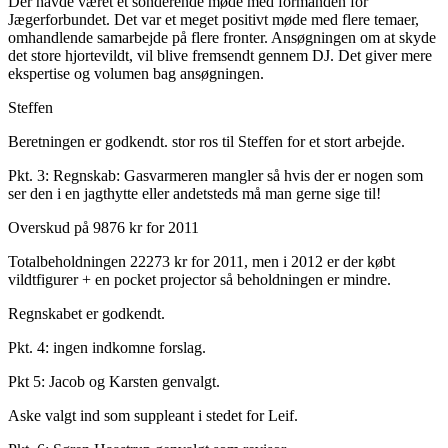
Der havde været et sonderende møde med formanden for
Jægerforbundet. Det var et meget positivt møde med flere temaer,
omhandlende samarbejde på flere fronter. Ansøgningen om at skyde
det store hjortevildt, vil blive fremsendt gennem DJ. Det giver mere
ekspertise og volumen bag ansøgningen.
Steffen
Beretningen er godkendt. stor ros til Steffen for et stort arbejde.
Pkt. 3: Regnskab: Gasvarmeren mangler så hvis der er nogen som
ser den i en jagthytte eller andetsteds må man gerne sige til!
Overskud på 9876 kr for 2011
Totalbeholdningen 22273 kr for 2011, men i 2012 er der købt
vildtfigurer + en pocket projector så beholdningen er mindre.
Regnskabet er godkendt.
Pkt. 4: ingen indkomne forslag.
Pkt 5: Jacob og Karsten genvalgt.
Aske valgt ind som suppleant i stedet for Leif.