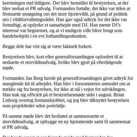
beretningen end tidligere. Der blev henstillet til bestyrelsen, at der
blev nedsat et PR udvalg. Formanden fortalte, det ikke var tiden at
fremsætte ansøgning om det store hjortevildt, på grund af politisk
uro i vildtforvaltningsrådet. Han gav også udtryk for det ikke var
fornuftigt, at opdyrke et samarbejde med DJ. Han mente DJ’s
interesse var begrænset, og at vi muligvis ville blive brugt som
handelsobjekt i en evt forhandlingssituation.
Begge dele har vist sig at være faktuelt forkert.
Bestyrelsen blev, kort efter generalforsamlingen opfordret til at
nedsætte et storvildtsudvalg, hvilke blev gjort på efterfølgende
møde.
Formanden Jan Berg havde på generalforsamlingen givet udtryk for
manglende tid til arbejdet. Han blev i forsommeren anmodet om at
trække sig fra bestyrelsen, for ikke at stå i vejen for udviklingen.
Han trak sig officielt på et bestyrelsesmøde sidst i august. Brian
Lisborg overtog formandsjobbet, og jeg blev tilknyttet bestyrelsen
som projektleder uden portefølje.
På samme møde blev det besluttet at sammensætte et
storvildtsudvalg, at opbygge en ny hjemmeside samt få sammensat
et PR udvalg.