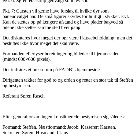
Pkt. 6: Søren Haastrup genvalgt som revisor.
Pkt. 7: Carsten vil gerne have forslag til hvilke dyr som
baneudvalget har. De små figurer skydes for hurtigt i stykker. Evt.
Kan de sættes op på længere afstand og have plader bagved så
pilene ikke sættes samme sted hver gang.
Det diskuteres hvor meget der bør være i kassebeholdning, men det
besluttes ikke hvor meget det skal være.
Formanden efterlyser beretninger og billeder til hjemmesiden
(mindst 600×600 pixels).
Der indføres et presserum på FADB´s hjemmeside
Dirigenten takker for god ro og orden og retter en stor tak til Steffen
og bestyrelsen.
Referant Søren Rasch
Efter generalforsamlingen konstituerede bestyrelsen sig således:
Formand: Steffen. Næstformand: Jacob. Kasserer: Karsten.
Sekretær: Søren. Husmand: Claus