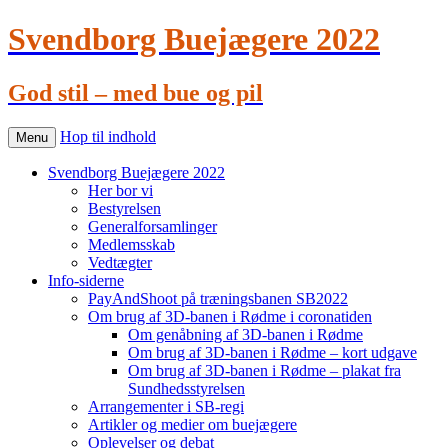
Svendborg Buejægere 2022
God stil – med bue og pil
Hop til indhold
Menu
Svendborg Buejægere 2022
Her bor vi
Bestyrelsen
Generalforsamlinger
Medlemsskab
Vedtægter
Info-siderne
PayAndShoot på træningsbanen SB2022
Om brug af 3D-banen i Rødme i coronatiden
Om genåbning af 3D-banen i Rødme
Om brug af 3D-banen i Rødme – kort udgave
Om brug af 3D-banen i Rødme – plakat fra
Sundhedsstyrelsen
Arrangementer i SB-regi
Artikler og medier om buejægere
Oplevelser og debat