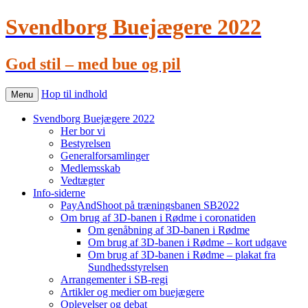
Svendborg Buejægere 2022
God stil – med bue og pil
Hop til indhold
Menu
Svendborg Buejægere 2022
Her bor vi
Bestyrelsen
Generalforsamlinger
Medlemsskab
Vedtægter
Info-siderne
PayAndShoot på træningsbanen SB2022
Om brug af 3D-banen i Rødme i coronatiden
Om genåbning af 3D-banen i Rødme
Om brug af 3D-banen i Rødme – kort udgave
Om brug af 3D-banen i Rødme – plakat fra
Sundhedsstyrelsen
Arrangementer i SB-regi
Artikler og medier om buejægere
Oplevelser og debat