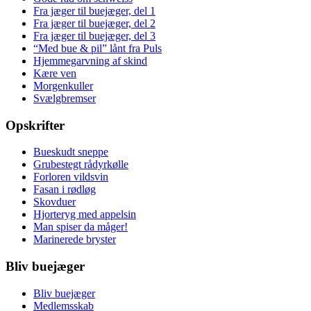
Fra jæger til buejæger, del 1
Fra jæger til buejæger, del 2
Fra jæger til buejæger, del 3
“Med bue & pil” lånt fra Puls
Hjemmegarvning af skind
Kære ven
Morgenkuller
Svælgbremser
Opskrifter
Bueskudt sneppe
Grubestegt rådyrkølle
Forloren vildsvin
Fasan i rødløg
Skovduer
Hjorteryg med appelsin
Man spiser da måger!
Marinerede bryster
Bliv buejæger
Bliv buejæger
Medlemsskab