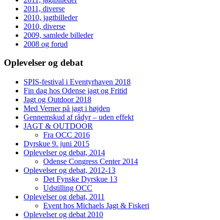
2011, diverse
2010, jagtbilleder
2010, diverse
2009, samlede billeder
2008 og forud
Oplevelser og debat
SPIS-festival i Eventyrhaven 2018
Fin dag hos Odense jagt og Fritid
Jagt og Outdoor 2018
Med Verner på jagt i højden
Gennemskud af rådyr – uden effekt
JAGT & OUTDOOR
Fra OCC 2016
Dyrskue 9. juni 2015
Oplevelser og debat, 2014
Odense Congress Center 2014
Oplevelser og debat, 2012-13
Det Fynske Dyrskue 13
Udstilling OCC
Oplevelser og debat, 2011
Event hos Michaels Jagt & Fiskeri
Oplevelser og debat 2010