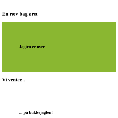
En ræv bag øret
Jagten er ovre
Vi venter...
... på bukkejagten!