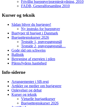
Frivillig bueprøve/præmieskydning, 2010
FADB, Generalforsamling 2010
Kurser og teknik
Sådan bliver du buejæger!
Ny instruks for bueprøver
Buetyper til buejagt i Danmark
Buejagttegnskurser 2026
Testside 1, prøvespørgsmål
Testside 2, prøvespørgsmål…
Gode råd om schweiss
Ballistik
Beregning af energien i pilen
Pilens/lydens hastighed
Info-siderne
Arrangementer i SB-regi
Artikler og medier om buejægere
Oplevelser og debat
Kurser og teknik
Virtuelle buejagtkurser
Buejagttegnskurser 2026