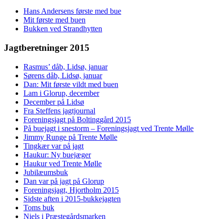
Hans Andersens første med bue
Mit første med buen
Bukken ved Strandhytten
Jagtberetninger 2015
Rasmus’ dåb, Lidsø, januar
Sørens dåb, Lidsø, januar
Dan: Mit første vildt med buen
Lam i Glorup, december
December på Lidsø
Fra Steffens jagtjournal
Foreningsjagt på Boltinggård 2015
På buejagt i snestorm – Foreningsjagt ved Trente Mølle
Jimmy Runge på Trente Mølle
Tingkær var på jagt
Haukur: Ny buejæger
Haukur ved Trente Mølle
Jubilæumsbuk
Dan var på jagt på Glorup
Foreningsjagt, Hjortholm 2015
Sidste aften i 2015-bukkejagten
Toms buk
Niels i Præstegårdsmarken