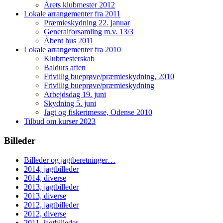
Årets klubmester 2012
Lokale arrangementer fra 2011
Præmieskydning 22. januar
Generalforsamling m.v. 13/3
Åbent hus 2011
Lokale arrangementer fra 2010
Klubmesterskab
Baldurs aften
Frivillig bueprøve/præmieskydning, 2010
Frivillig bueprøve/præmieskydning
Arbejdsdag 19. juni
Skydning 5. juni
Jagt og fiskerimesse, Odense 2010
Tilbud om kurser 2023
Billeder
Billeder og jagtberetninger…
2014, jagtbilleder
2014, diverse
2013, jagtbilleder
2013, diverse
2012, jagtbilleder
2012, diverse
2011, jagtbilleder