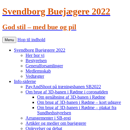
Svendborg Buejægere 2022
God stil – med bue og pil
Hop til indhold
Menu
Svendborg Buejægere 2022
Her bor vi
Bestyrelsen
Generalforsamlinger
Medlemsskab
Vedtægter
Info-siderne
PayAndShoot på træningsbanen SB2022
Om brug af 3D-banen i Rødme i coronatiden
Om genåbning af 3D-banen i Rødme
Om brug af 3D-banen i Rødme – kort udgave
Om brug af 3D-banen i Rødme – plakat fra
Sundhedsstyrelsen
Arrangementer i SB-regi
Artikler og medier om buejægere
Oplevelser og debat