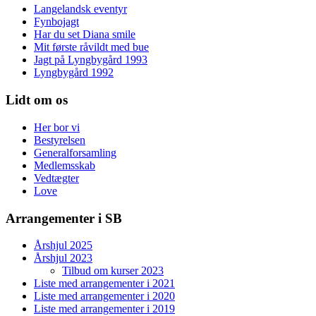
Langelandsk eventyr
Fynbojagt
Har du set Diana smile
Mit første råvildt med bue
Jagt på Lyngbygård 1993
Lyngbygård 1992
Lidt om os
Her bor vi
Bestyrelsen
Generalforsamling
Medlemsskab
Vedtægter
Love
Arrangementer i SB
Årshjul 2025
Årshjul 2023
Tilbud om kurser 2023
Liste med arrangementer i 2021
Liste med arrangementer i 2020
Liste med arrangementer i 2019