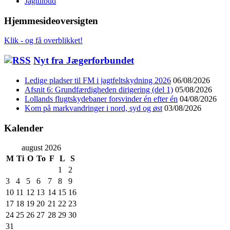
Jagttilbud
Hjemmesideoversigten
Klik - og få overblikket!
Nyt fra Jægerforbundet
Ledige pladser til FM i jagtfeltskydning 2026
06/08/2026
Afsnit 6: Grundfærdigheden dirigering (del 1)
05/08/2026
Lollands flugtskydebaner forsvinder én efter én
04/08/2026
Kom på markvandringer i nord, syd og øst
03/08/2026
Kalender
august 2026
M
Ti
O
To
F
L
S
1
2
3
4
5
6
7
8
9
10
11
12
13
14
15
16
17
18
19
20
21
22
23
24
25
26
27
28
29
30
31