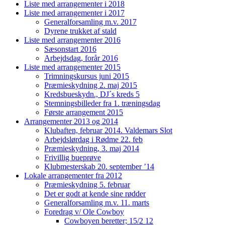
Liste med arrangementer i 2018
Liste med arrangementer i 2017
Generalforsamling m.v. 2017
Dyrene trukket af stald
Liste med arrangementer 2016
Sæsonstart 2016
Arbejdsdag, forår 2016
Liste med arrangementer 2015
Trimningskursus juni 2015
Præmieskydning 2. maj 2015
Kredsbueskydn., DJ´s kreds 5
Stemningsbilleder fra 1. træningsdag
Første arrangement 2015
Arrangementer 2013 og 2014
Klubaften, februar 2014. Valdemars Slot
Arbejdslørdag i Rødme 22. feb
Præmieskydning, 3. maj 2014
Frivillig bueprøve
Klubmesterskab 20. september ’14
Lokale arrangementer fra 2012
Præmieskydning 5. februar
Det er godt at kende sine rødder
Generalforsamling m.v. 11. marts
Foredrag v/ Ole Cowboy
Cowboyen beretter; 15/2 12