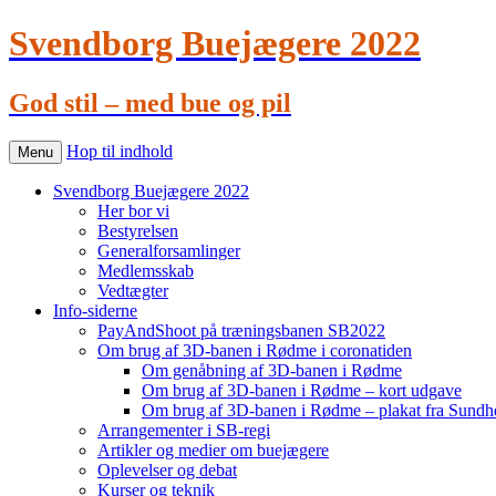
Svendborg Buejægere 2022
God stil – med bue og pil
Hop til indhold
Menu
Svendborg Buejægere 2022
Her bor vi
Bestyrelsen
Generalforsamlinger
Medlemsskab
Vedtægter
Info-siderne
PayAndShoot på træningsbanen SB2022
Om brug af 3D-banen i Rødme i coronatiden
Om genåbning af 3D-banen i Rødme
Om brug af 3D-banen i Rødme – kort udgave
Om brug af 3D-banen i Rødme – plakat fra Sundhe
Arrangementer i SB-regi
Artikler og medier om buejægere
Oplevelser og debat
Kurser og teknik