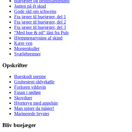
Buejæger og deltidslandmand
Jagten på ét skud
Gode råd om schweiss
Fra jæger til buejæger, del 1
Fra jæger til buejæger, del 2
Fra jæger til buejæger, del 3
“Med bue & pil” lånt fra Puls
Hjemmegarvning af skind
Kære ven
Morgenkuller
Svælgbremser
Opskrifter
Bueskudt sneppe
Grubestegt rådyrkølle
Forloren vildsvin
Fasan i rødløg
Skovduer
Hjorteryg med appelsin
Man spiser da måger!
Marinerede bryster
Bliv buejæger