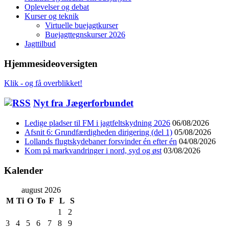
Oplevelser og debat
Kurser og teknik
Virtuelle buejagtkurser
Buejagttegnskurser 2026
Jagttilbud
Hjemmesideoversigten
Klik - og få overblikket!
Nyt fra Jægerforbundet
Ledige pladser til FM i jagtfeltskydning 2026
06/08/2026
Afsnit 6: Grundfærdigheden dirigering (del 1)
05/08/2026
Lollands flugtskydebaner forsvinder én efter én
04/08/2026
Kom på markvandringer i nord, syd og øst
03/08/2026
Kalender
august 2026
M
Ti
O
To
F
L
S
1
2
3
4
5
6
7
8
9