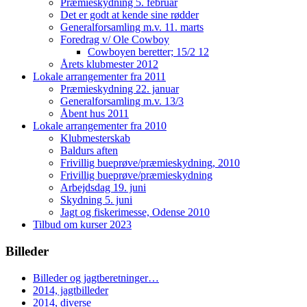
Præmieskydning 5. februar
Det er godt at kende sine rødder
Generalforsamling m.v. 11. marts
Foredrag v/ Ole Cowboy
Cowboyen beretter; 15/2 12
Årets klubmester 2012
Lokale arrangementer fra 2011
Præmieskydning 22. januar
Generalforsamling m.v. 13/3
Åbent hus 2011
Lokale arrangementer fra 2010
Klubmesterskab
Baldurs aften
Frivillig bueprøve/præmieskydning, 2010
Frivillig bueprøve/præmieskydning
Arbejdsdag 19. juni
Skydning 5. juni
Jagt og fiskerimesse, Odense 2010
Tilbud om kurser 2023
Billeder
Billeder og jagtberetninger…
2014, jagtbilleder
2014, diverse