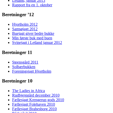
Letland, januar 2013
Rapport fra en 1. oktober
Beretninger ’12
Hjortholm 2012
Samsøjagt 2012
Buejagt giver bedre bukke
Min første buk med buen
Svinejagt i Letland januar 2012
Beretninger 11
Steensgård 2011
Solbærbukken
Foreningsjagt Hjortholm
Beretninger 10
The Ladies in Africa
Rudbjerggård december 2010
Fællesjagt Krengerup gods 2010
Fællesjagt Folehaven 2010
Fællesjagt Brahesborg 2010