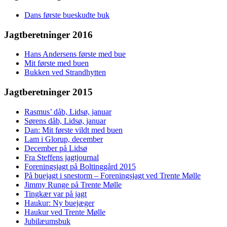
Dans første bueskudte buk
Jagtberetninger 2016
Hans Andersens første med bue
Mit første med buen
Bukken ved Strandhytten
Jagtberetninger 2015
Rasmus’ dåb, Lidsø, januar
Sørens dåb, Lidsø, januar
Dan: Mit første vildt med buen
Lam i Glorup, december
December på Lidsø
Fra Steffens jagtjournal
Foreningsjagt på Boltinggård 2015
På buejagt i snestorm – Foreningsjagt ved Trente Mølle
Jimmy Runge på Trente Mølle
Tingkær var på jagt
Haukur: Ny buejæger
Haukur ved Trente Mølle
Jubilæumsbuk