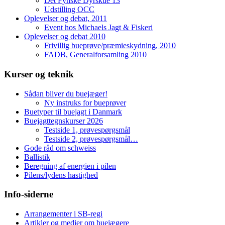
Det Fynske Dyrskue 13
Udstilling OCC
Oplevelser og debat, 2011
Event hos Michaels Jagt & Fiskeri
Oplevelser og debat 2010
Frivillig bueprøve/præmieskydning, 2010
FADB, Generalforsamling 2010
Kurser og teknik
Sådan bliver du buejæger!
Ny instruks for bueprøver
Buetyper til buejagt i Danmark
Buejagttegnskurser 2026
Testside 1, prøvespørgsmål
Testside 2, prøvespørgsmål…
Gode råd om schweiss
Ballistik
Beregning af energien i pilen
Pilens/lydens hastighed
Info-siderne
Arrangementer i SB-regi
Artikler og medier om buejægere