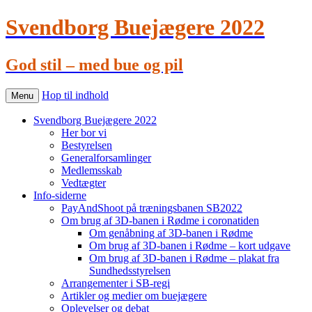
Svendborg Buejægere 2022
God stil – med bue og pil
Hop til indhold
Menu
Svendborg Buejægere 2022
Her bor vi
Bestyrelsen
Generalforsamlinger
Medlemsskab
Vedtægter
Info-siderne
PayAndShoot på træningsbanen SB2022
Om brug af 3D-banen i Rødme i coronatiden
Om genåbning af 3D-banen i Rødme
Om brug af 3D-banen i Rødme – kort udgave
Om brug af 3D-banen i Rødme – plakat fra
Sundhedsstyrelsen
Arrangementer i SB-regi
Artikler og medier om buejægere
Oplevelser og debat