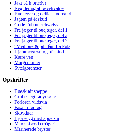
Jagt på hjortedyr
Regulering af rævehvalpe
Buejæger og deltidslandmand
Jagten på ét skud
Gode råd om schweiss
Fra jæger til buejæger, del 1
Fra jæger til buejæger, del 2
Fra jæger til buejæger, del 3
“Med bue & pil” lånt fra Puls
Hjemmegarvning af skind
Kære ven
Morgenkuller
Svælgbremser
Opskrifter
Bueskudt sneppe
Grubestegt rådyrkølle
Forloren vildsvin
Fasan i rødløg
Skovduer
Hjorteryg med appelsin
Man spiser da måger!
Marinerede bryster