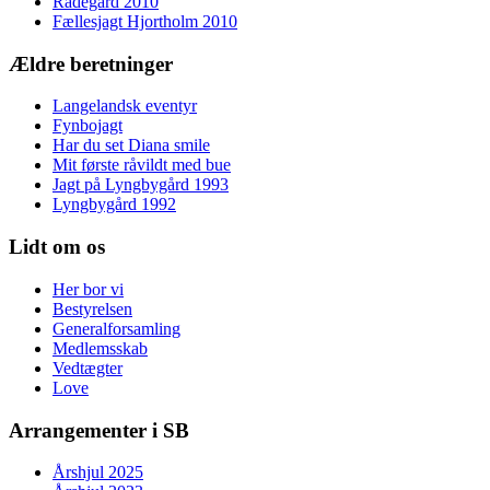
Rådegård 2010
Fællesjagt Hjortholm 2010
Ældre beretninger
Langelandsk eventyr
Fynbojagt
Har du set Diana smile
Mit første råvildt med bue
Jagt på Lyngbygård 1993
Lyngbygård 1992
Lidt om os
Her bor vi
Bestyrelsen
Generalforsamling
Medlemsskab
Vedtægter
Love
Arrangementer i SB
Årshjul 2025