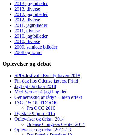
2013, jagtbilleder
2013, diverse
2012, jagtbilleder
2012, diverse
2011, jagtbilleder
2011, diverse
2010, jagtbilleder
2010, diverse
2009, samlede billeder
2008 og forud
Oplevelser og debat
SPIS-festival i Eventyrhaven 2018
Fin dag hos Odense jagt og Fritid
Jagt og Outdoor 2018
Med Verner på jagt i højden
Gennemskud af rådyr – uden effekt
JAGT & OUTDOOR
Fra OCC 2016
Dyrskue 9. juni 2015
Oplevelser og debat, 2014
Odense Congress Center 2014
Oplevelser og debat, 2012-13