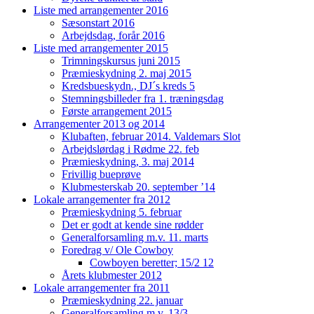
Liste med arrangementer 2016
Sæsonstart 2016
Arbejdsdag, forår 2016
Liste med arrangementer 2015
Trimningskursus juni 2015
Præmieskydning 2. maj 2015
Kredsbueskydn., DJ´s kreds 5
Stemningsbilleder fra 1. træningsdag
Første arrangement 2015
Arrangementer 2013 og 2014
Klubaften, februar 2014. Valdemars Slot
Arbejdslørdag i Rødme 22. feb
Præmieskydning, 3. maj 2014
Frivillig bueprøve
Klubmesterskab 20. september ’14
Lokale arrangementer fra 2012
Præmieskydning 5. februar
Det er godt at kende sine rødder
Generalforsamling m.v. 11. marts
Foredrag v/ Ole Cowboy
Cowboyen beretter; 15/2 12
Årets klubmester 2012
Lokale arrangementer fra 2011
Præmieskydning 22. januar
Generalforsamling m.v. 13/3