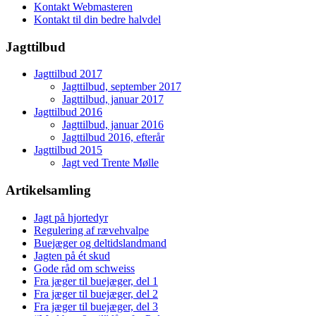
Kontakt Webmasteren
Kontakt til din bedre halvdel
Jagttilbud
Jagttilbud 2017
Jagttilbud, september 2017
Jagttilbud, januar 2017
Jagttilbud 2016
Jagttilbud, januar 2016
Jagttilbud 2016, efterår
Jagttilbud 2015
Jagt ved Trente Mølle
Artikelsamling
Jagt på hjortedyr
Regulering af rævehvalpe
Buejæger og deltidslandmand
Jagten på ét skud
Gode råd om schweiss
Fra jæger til buejæger, del 1
Fra jæger til buejæger, del 2
Fra jæger til buejæger, del 3