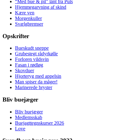
“Med bue & pil” lånt fra Puls
Hjemmegarvning af skind
Kære ven
Morgenkuller
Svælgbremser
Opskrifter
Bueskudt sneppe
Grubestegt rådyrkølle
Forloren vildsvin
Fasan i rødløg
Skovduer
Hjorteryg med appelsin
Man spiser da måger!
Marinerede bryster
Bliv buejæger
Bliv buejæger
Medlemsskab
Buejagttegnskurser 2026
Love