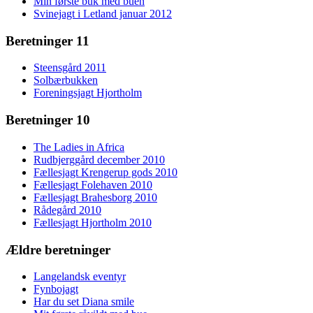
Min første buk med buen
Svinejagt i Letland januar 2012
Beretninger 11
Steensgård 2011
Solbærbukken
Foreningsjagt Hjortholm
Beretninger 10
The Ladies in Africa
Rudbjerggård december 2010
Fællesjagt Krengerup gods 2010
Fællesjagt Folehaven 2010
Fællesjagt Brahesborg 2010
Rådegård 2010
Fællesjagt Hjortholm 2010
Ældre beretninger
Langelandsk eventyr
Fynbojagt
Har du set Diana smile