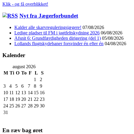
Klik - og få overblikket!
Nyt fra Jægerforbundet
Kalder alle skarvreguleringsjægere!
07/08/2026
Ledige pladser til FM i jagtfeltskydning 2026
06/08/2026
Afsnit 6: Grundfærdigheden dirigering (del 1)
05/08/2026
Lollands flugtskydebaner forsvinder én efter én
04/08/2026
Kalender
august 2026
M
Ti
O
To
F
L
S
1
2
3
4
5
6
7
8
9
10
11
12
13
14
15
16
17
18
19
20
21
22
23
24
25
26
27
28
29
30
31
En ræv bag øret