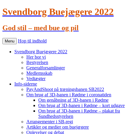
Svendborg Buejægere 2022
God stil – med bue og pil
Hop til indhold
Menu
Svendborg Buejægere 2022
Her bor vi
Bestyrelsen
Generalforsamlinger
Medlemsskab
Vedtægter
Info-siderne
PayAndShoot på træningsbanen SB2022
Om brug af 3D-banen i Rødme i coronatiden
Om genåbning af 3D-banen i Rødme
Om brug af 3D-banen i Rødme – kort udgave
Om brug af 3D-banen i Rødme – plakat fra
Sundhedsstyrelsen
Arrangementer i SB-regi
Artikler og medier om buejægere
Oplevelser og debat