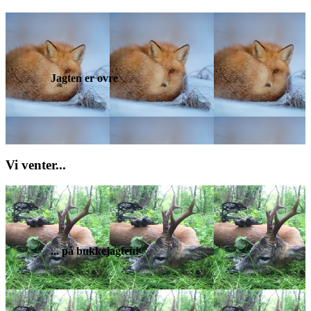
Jagten er ovre
Vi venter...
... på bukkejagten!