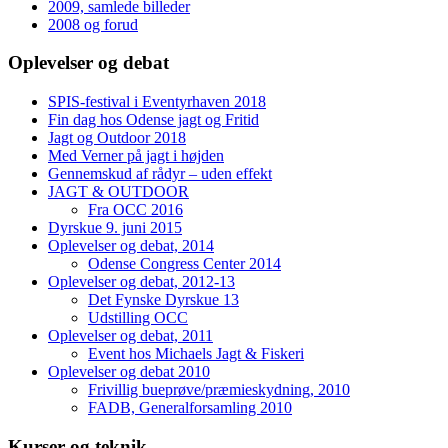
2009, samlede billeder
2008 og forud
Oplevelser og debat
SPIS-festival i Eventyrhaven 2018
Fin dag hos Odense jagt og Fritid
Jagt og Outdoor 2018
Med Verner på jagt i højden
Gennemskud af rådyr – uden effekt
JAGT & OUTDOOR
Fra OCC 2016
Dyrskue 9. juni 2015
Oplevelser og debat, 2014
Odense Congress Center 2014
Oplevelser og debat, 2012-13
Det Fynske Dyrskue 13
Udstilling OCC
Oplevelser og debat, 2011
Event hos Michaels Jagt & Fiskeri
Oplevelser og debat 2010
Frivillig bueprøve/præmieskydning, 2010
FADB, Generalforsamling 2010
Kurser og teknik