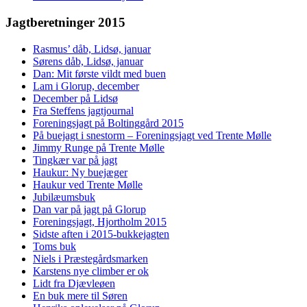
Jagtberetninger 2015
Rasmus’ dåb, Lidsø, januar
Sørens dåb, Lidsø, januar
Dan: Mit første vildt med buen
Lam i Glorup, december
December på Lidsø
Fra Steffens jagtjournal
Foreningsjagt på Boltinggård 2015
På buejagt i snestorm – Foreningsjagt ved Trente Mølle
Jimmy Runge på Trente Mølle
Tingkær var på jagt
Haukur: Ny buejæger
Haukur ved Trente Mølle
Jubilæumsbuk
Dan var på jagt på Glorup
Foreningsjagt, Hjortholm 2015
Sidste aften i 2015-bukkejagten
Toms buk
Niels i Præstegårdsmarken
Karstens nye climber er ok
Lidt fra Djævleøen
En buk mere til Søren